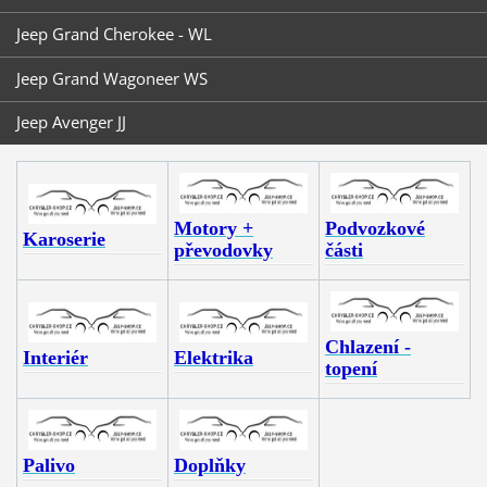
Jeep Grand Cherokee - WL
Jeep Grand Wagoneer WS
Jeep Avenger JJ
Motory +
Podvozkové
Karoserie
převodovky
části
Chlazení -
Interiér
Elektrika
topení
Palivo
Doplňky