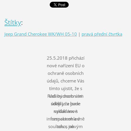
Štítky
:
Jeep Grand Cherokee WK/WH 05-10
|
pravá přední čtvrtka
25.5.2018 přichází
nové nařízení EU o
ochraně osobních
údajů, chceme Vás
tímto ujistit, že s
Rádi bychom vám
Vašimi osobními
údaji je a bude
sdělili, že jsme
nakládáno s
vydali nové
informace ohledně
respektem a v
souladu s novým
toho, jak