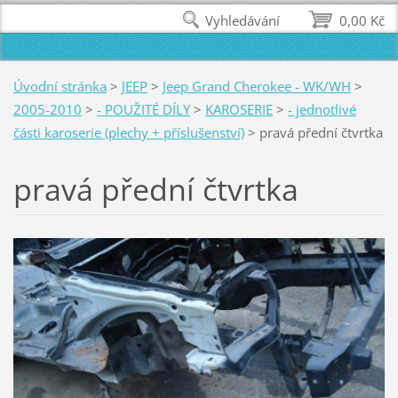
Vyhledávání
0,00 Kč
Úvodní stránka
>
JEEP
>
Jeep Grand Cherokee - WK/WH
>
2005-2010
>
- POUŽITÉ DÍLY
>
KAROSERIE
>
- jednotlivé
části karoserie (plechy + příslušenství)
>
pravá přední čtvrtka
pravá přední čtvrtka