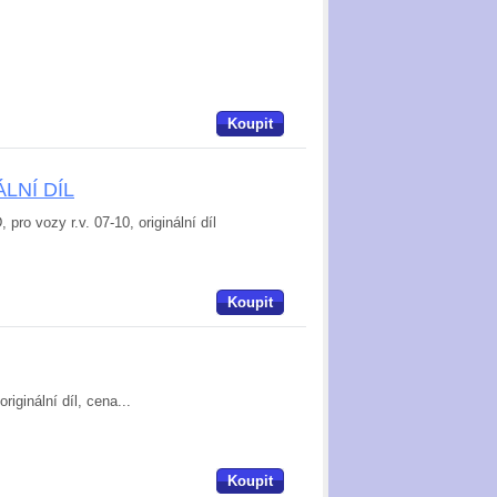
Koupit
ÁLNÍ DÍL
ro vozy r.v. 07-10, originální díl
Koupit
iginální díl, cena...
Koupit