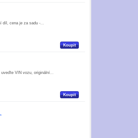
díl, cena je za sadu -...
Koupit
uveďte VIN vozu, originální...
Koupit
L