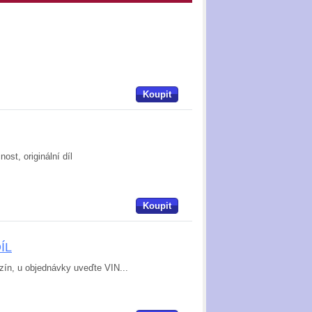
Koupit
ost, originální díl
Koupit
DÍL
nzín, u objednávky uveďte VIN...