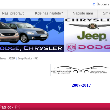
Úvodní s
Naši přepravci
Kde nás najdete?
Napište nám
Sml
ránka
|
JEEP
|
Jeep Patriot - PK
2007-2017
atriot - PK