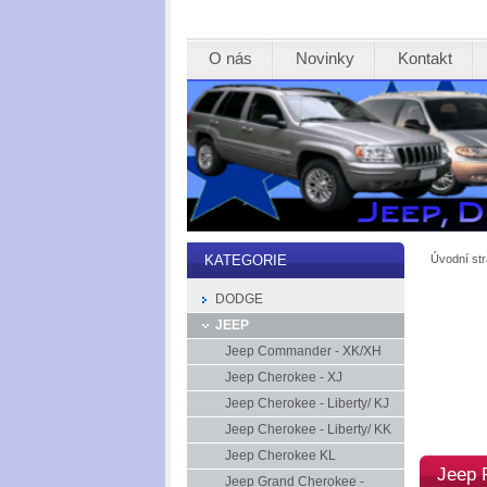
O nás
Novinky
Kontakt
Úvodní st
KATEGORIE
DODGE
JEEP
Jeep Commander - XK/XH
Jeep Cherokee - XJ
Jeep Cherokee - Liberty/ KJ
Jeep Cherokee - Liberty/ KK
Jeep Cherokee KL
Jeep P
Jeep Grand Cherokee -