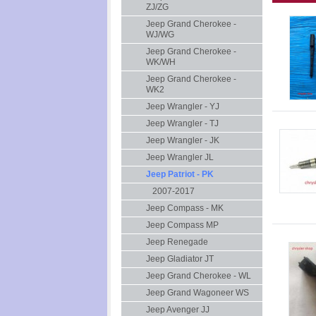
ZJ/ZG
Jeep Grand Cherokee -
WJ/WG
Jeep Grand Cherokee -
WK/WH
Jeep Grand Cherokee -
WK2
Jeep Wrangler - YJ
Jeep Wrangler - TJ
Jeep Wrangler - JK
Jeep Wrangler JL
Jeep Patriot - PK
2007-2017
Jeep Compass - MK
Jeep Compass MP
Jeep Renegade
Jeep Gladiator JT
Jeep Grand Cherokee - WL
Jeep Grand Wagoneer WS
Jeep Avenger JJ