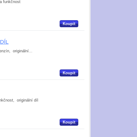
na funkčnost
Koupit
 DÍL
nzín, originální...
Koupit
čnost, originální díl
Koupit