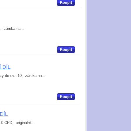
Koupit
, záruka na...
Koupit
Í DÍL
y do r.v. -10, záruka na...
Koupit
 DÍL
0 CRD, originální...