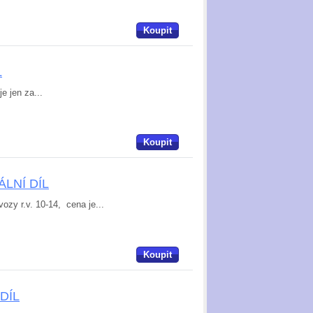
Koupit
L
e jen za...
Koupit
NÁLNÍ DÍL
ozy r.v. 10-14, cena je...
Koupit
 DÍL