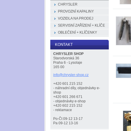
CHRYSLER
PROVOZNÍ KAPALINY
VOZIDLA NA PRODEJ
SERVISNÍ ZAŘÍZENÍ + KLÍČE
OBLEČENÍ + KLÍČENKY
KONTAKT
CHRYSLER SHOP
Starodvorská 36
Praha 6 - Lysolaje
165 00
info@chr
ysler-sh
op.cz
+420 601 215 152
- náhradní díly, objednávky e-
shop
+420 601 266 671
- objednávky e-shop
+420 602 215 152
- reklamace
Po-Čt 09-12 13-17
Pa 09-12 13-16