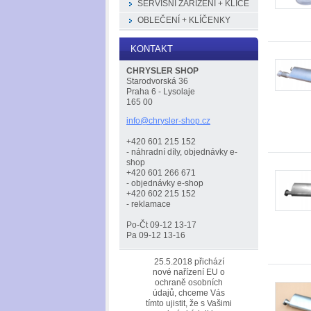
SERVISNÍ ZAŘÍZENÍ + KLÍČE
OBLEČENÍ + KLÍČENKY
KONTAKT
CHRYSLER SHOP
Starodvorská 36
Praha 6 - Lysolaje
165 00
info@chr
ysler-sh
op.cz
+420 601 215 152
- náhradní díly, objednávky e-
shop
+420 601 266 671
- objednávky e-shop
+420 602 215 152
- reklamace
Po-Čt 09-12 13-17
Pa 09-12 13-16
25.5.2018 přichází
nové nařízení EU o
ochraně osobních
údajů, chceme Vás
tímto ujistit, že s Vašimi