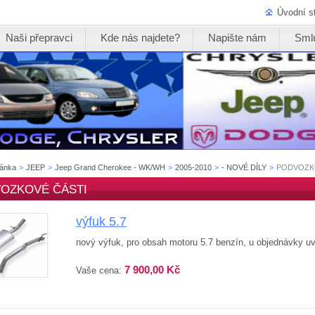
Úvodní s
Naši přepravci
Kde nás najdete?
Napište nám
Sml
ránka
>
JEEP
>
Jeep Grand Cherokee - WK/WH
>
2005-2010
>
- NOVÉ DÍLY
>
PODVOZK
OZKOVÉ ČÁSTI
výfuk 5.7
nový výfuk, pro obsah motoru 5.7 benzín, u objednávky u
7 900,00 Kč
Vaše cena: