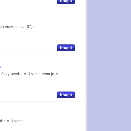
Koupit
 vozy do r.v. -07, u...
Koupit
L
ávky uveďte VIN vozu, cena je za...
Koupit
eďte VIN vozu