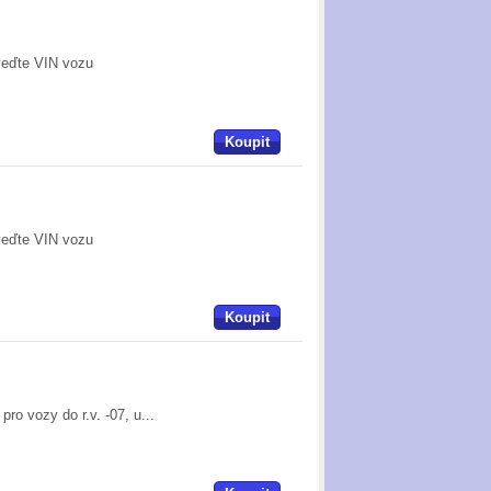
veďte VIN vozu
Koupit
veďte VIN vozu
Koupit
o vozy do r.v. -07, u...