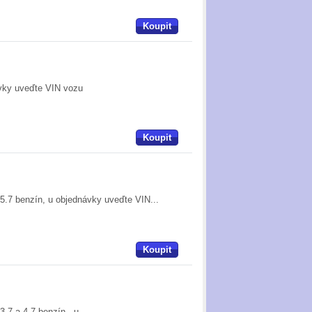
Koupit
ávky uveďte VIN vozu
Koupit
 5.7 benzín, u objednávky uveďte VIN...
Koupit
3.7 a 4.7 benzín, u...