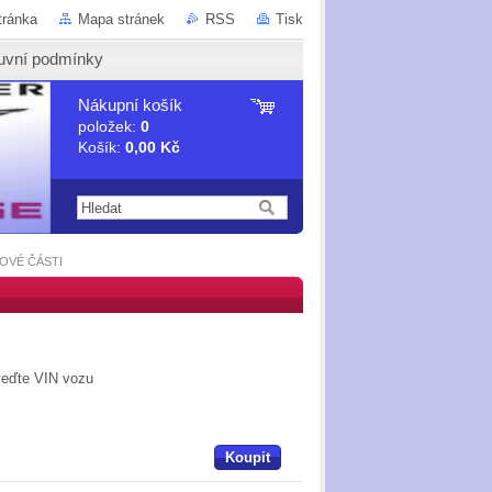
tránka
Mapa stránek
RSS
Tisk
uvní podmínky
Nákupní košík
položek:
0
Košík:
0,00 Kč
OVÉ ČÁSTI
veďte VIN vozu
Koupit