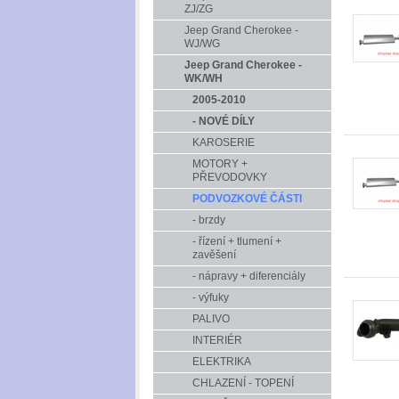
ZJ/ZG
Jeep Grand Cherokee -
WJ/WG
Jeep Grand Cherokee -
WK/WH
2005-2010
- NOVÉ DÍLY
KAROSERIE
MOTORY +
PŘEVODOVKY
PODVOZKOVÉ ČÁSTI
- brzdy
- řízení + tlumení +
zavěšení
- nápravy + diferenciály
- výfuky
PALIVO
INTERIÉR
ELEKTRIKA
CHLAZENÍ - TOPENÍ