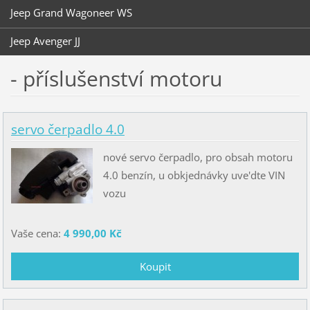
Jeep Grand Wagoneer WS
Jeep Avenger JJ
- příslušenství motoru
servo čerpadlo 4.0
nové servo čerpadlo, pro obsah motoru
4.0 benzín, u obkjednávky uve'dte VIN
vozu
Vaše cena:
4 990,00 Kč