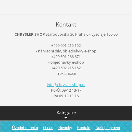
Kontakt
CHRYSLER SHOP
Starodvorská 36
Praha 6 - Lysolaje
165 00
+420 601 215 152
- náhradní díly, objednávky e-shop
+420 601 266 671
- objednávky e-shop
+420 602 215 152
- reklamace
info@chr
ysler-sh
op.cz
Po-Čt 09-12 13-17
Pa 09-12 13-16
Kategorie
Úvodní stránka
O nás
Novinky
Kontakt
Naši přepravci