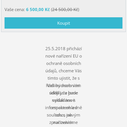
Vaše cena:
6 500,00 Kč
(
24 500,00 Kč
)
25.5.2018 přichází
nové nařízení EU o
ochraně osobních
údajů, chceme Vás
tímto ujistit, že s
Rádi bychom vám
Vašimi osobními
údaji je a bude
sdělili, že jsme
nakládáno s
vydali nové
informace ohledně
respektem a v
souladu s novým
toho, jak
zpracováváme
nařízením.