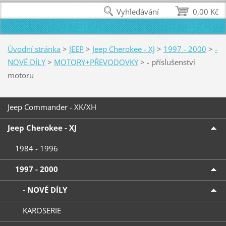
Vyhledávání
0,00 Kč
Úvodní stránka
>
JEEP
>
Jeep Cherokee - XJ
>
1997 - 2000
>
-
NOVÉ DÍLY
>
MOTORY+PŘEVODOVKY
>
- příslušenství
motoru
Jeep Commander - XK/XH
Jeep Cherokee - XJ
1984 - 1996
1997 - 2000
- NOVÉ DÍLY
KAROSERIE