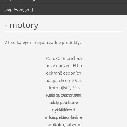
Jeep Avenger JJ
- motory
V této kategorii nejsou žádné produkty.
25.5.2018 přichází
nové nařízení EU o
ochraně osobních
údajů, chceme Vás
tímto ujistit, že s
Rádi bychom vám
Vašimi osobními
údaji je a bude
sdělili, že jsme
nakládáno s
vydali nové
informace ohledně
respektem a v
souladu s novým
toho, jak