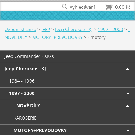
Vyhledávání
0,00 Kč
Úvodní stránka
>
JEEP
>
Jeep Cherokee - XJ
>
1997 - 2000
>
-
NOVÉ DÍLY
>
MOTORY+PŘEVODOVKY
>
- motory
Jeep Commander - XK/XH
Jeep Cherokee - XJ
1984 - 1996
1997 - 2000
- NOVÉ DÍLY
KAROSERIE
MOTORY+PŘEVODOVKY