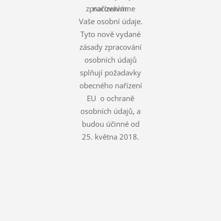
zpracováváme
nařízením.
Vaše osobní údaje.
Tyto nově vydané
zásady zpracování
osobních údajů
splňují požadavky
obecného nařízení
EU o ochraně
osobních údajů, a
budou účinné od
25. května 2018.