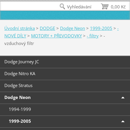
Vyhledávání
0,00 Kč
Úvodní stránka
>
DODGE
>
Dodge Neon
>
1999-2005
>
-
NOVÉ DÍLY
>
MOTORY + PŘEVODOVKY
>
- filtry
>
-
vzduchový filtr
Dodge Journey JC
Dodge Nitro KA
Dodge Stratus
Dodge Neon
1994-1999
1999-2005