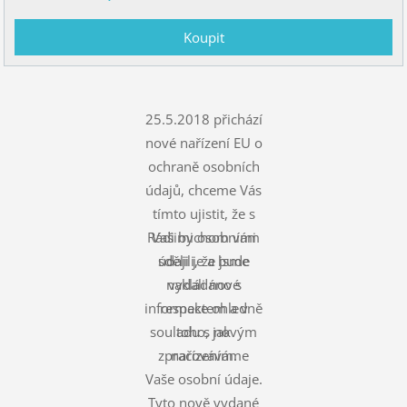
25.5.2018 přichází
nové nařízení EU o
ochraně osobních
údajů, chceme Vás
tímto ujistit, že s
Rádi bychom vám
Vašimi osobními
údaji je a bude
sdělili, že jsme
nakládáno s
vydali nové
informace ohledně
respektem a v
souladu s novým
toho, jak
zpracováváme
nařízením.
Vaše osobní údaje.
Tyto nově vydané