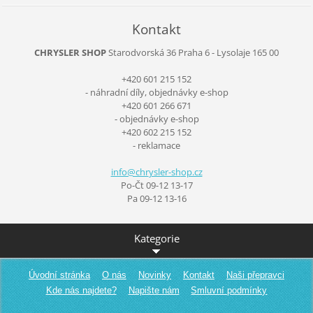
Kontakt
CHRYSLER SHOP
Starodvorská 36
Praha 6 - Lysolaje
165 00
+420 601 215 152
- náhradní díly, objednávky e-shop
+420 601 266 671
- objednávky e-shop
+420 602 215 152
- reklamace
info@chr
ysler-sh
op.cz
Po-Čt 09-12 13-17
Pa 09-12 13-16
Kategorie
Úvodní stránka
O nás
Novinky
Kontakt
Naši přepravci
Kde nás najdete?
Napište nám
Smluvní podmínky