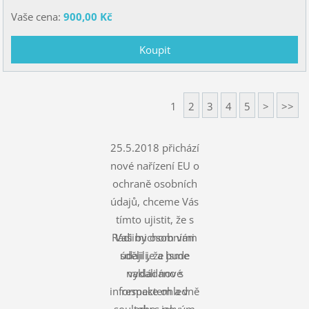
Vaše cena:
900,00 Kč
1
2
3
4
5
>
>>
25.5.2018 přichází
nové nařízení EU o
ochraně osobních
údajů, chceme Vás
tímto ujistit, že s
Rádi bychom vám
Vašimi osobními
údaji je a bude
sdělili, že jsme
nakládáno s
vydali nové
informace ohledně
respektem a v