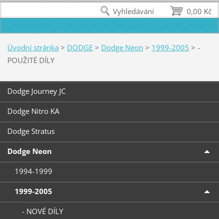
Vyhledávání
0,00 Kč
Úvodní stránka
>
DODGE
>
Dodge Neon
>
1999-2005
>
-
POUŽITÉ DÍLY
Dodge Journey JC
Dodge Nitro KA
Dodge Stratus
Dodge Neon
1994-1999
1999-2005
- NOVÉ DÍLY