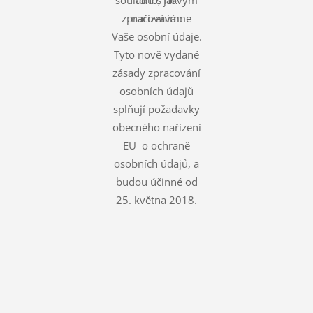
souladu s novým
toho, jak
zpracováváme
nařízením.
Vaše osobní údaje.
Tyto nově vydané
zásady zpracování
osobních údajů
splňují požadavky
obecného nařízení
EU o ochraně
osobních údajů, a
budou účinné od
25. května 2018.