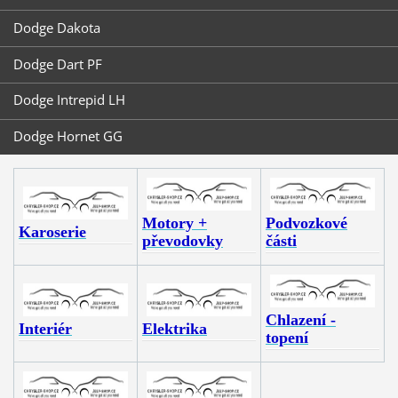
Dodge Dakota
Dodge Dart PF
Dodge Intrepid LH
Dodge Hornet GG
Motory +
Podvozkové
Karoserie
převodovky
části
Chlazení -
Interiér
Elektrika
topení