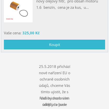
nový olejový filtr, pro obsah motoru
1.6 benzín, cena je za kus, u...
Vaše cena:
325,00 Kč
25.5.2018 přichází
nové nařízení EU o
ochraně osobních
údajů, chceme Vás
tímto ujistit, že s
Rádi bychom vám
Vašimi osobními
údaji je a bude
sdělili, že jsme