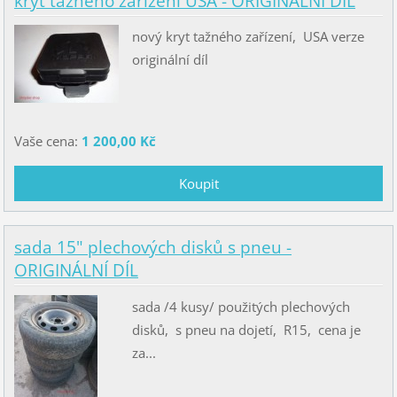
kryt tažného zařízení USA - ORIGINÁLNÍ DÍL
nový kryt tažného zařízení, USA verze
originální díl
Vaše cena:
1 200,00 Kč
sada 15" plechových disků s pneu -
ORIGINÁLNÍ DÍL
sada /4 kusy/ použitých plechových
disků, s pneu na dojetí, R15, cena je
za...