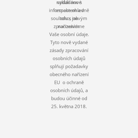
nakládáno s
vydali nové
informace ohledně
respektem a v
souladu s novým
toho, jak
zpracováváme
nařízením.
Vaše osobní údaje.
Tyto nově vydané
zásady zpracování
osobních údajů
splňují požadavky
obecného nařízení
EU o ochraně
osobních údajů, a
budou účinné od
25. května 2018.