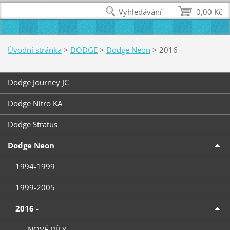
Vyhledávání
0,00 Kč
Úvodní stránka
>
DODGE
>
Dodge Neon
>
2016 -
Dodge Journey JC
Dodge Nitro KA
Dodge Stratus
Dodge Neon
1994-1999
1999-2005
2016 -
- NOVÉ DÍLY