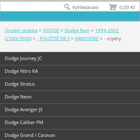
Vyhledávání
0,00 Kč
Úvodní stránka
>
DODGE
>
Dodge Ram
>
1994-2002
(2500/3500)
>
- POUŽITÉ DÍLY
>
KAROSERIE
>
- vzpěry
Dodge Journey JC
Dodge Nitro KA
Dodge Stratus
Dodge Neon
Dodge Avenger JS
Dodge Caliber PM
Dodge Grand / Caravan