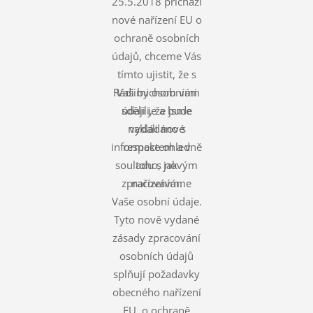
25.5.2018 přichází
nové nařízení EU o
ochraně osobních
údajů, chceme Vás
tímto ujistit, že s
Rádi bychom vám
Vašimi osobními
údaji je a bude
sdělili, že jsme
nakládáno s
vydali nové
informace ohledně
respektem a v
souladu s novým
toho, jak
zpracováváme
nařízením.
Vaše osobní údaje.
Tyto nově vydané
zásady zpracování
osobních údajů
splňují požadavky
obecného nařízení
EU o ochraně