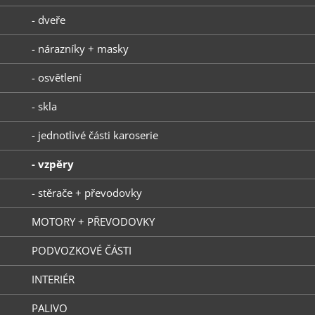
- dveře
- nárazníky + masky
- osvětlení
- skla
- jednotlivé části karoserie
- vzpěry
- stěrače + převodovky
MOTORY + PŘEVODOVKY
PODVOZKOVÉ ČÁSTI
INTERIÉR
PALIVO