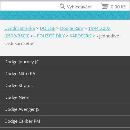
Vyhledávání
0,00 Kč
Úvodní stránka
>
DODGE
>
Dodge Ram
>
1994-2002
(2500/3500)
>
- POUŽITÉ DÍLY
>
KAROSERIE
>
- jednotlivé
části karoserie
Dodge Journey JC
Dodge Nitro KA
Dodge Stratus
Dodge Neon
Dodge Avenger JS
Dodge Caliber PM