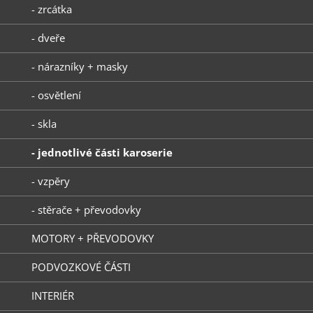
- zrcátka
- dveře
- nárazníky + masky
- osvětlení
- skla
- jednotlivé části karoserie
- vzpěry
- stěrače + převodovky
MOTORY + PŘEVODOVKY
PODVOZKOVÉ ČÁSTI
INTERIÉR