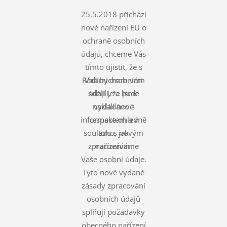
25.5.2018 přichází
nové nařízení EU o
ochraně osobních
údajů, chceme Vás
tímto ujistit, že s
Rádi bychom vám
Vašimi osobními
údaji je a bude
sdělili, že jsme
nakládáno s
vydali nové
informace ohledně
respektem a v
souladu s novým
toho, jak
zpracováváme
nařízením.
Vaše osobní údaje.
Tyto nově vydané
zásady zpracování
osobních údajů
splňují požadavky
obecného nařízení