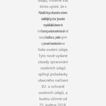
údajů, chceme Vás
tímto ujistit, že s
Rádi bychom vám
Vašimi osobními
údaji je a bude
sdělili, že jsme
nakládáno s
vydali nové
informace ohledně
respektem a v
souladu s novým
toho, jak
zpracováváme
nařízením.
Vaše osobní údaje.
Tyto nově vydané
zásady zpracování
osobních údajů
splňují požadavky
obecného nařízení
EU o ochraně
osobních údajů, a
budou účinné od
25. května 2018.