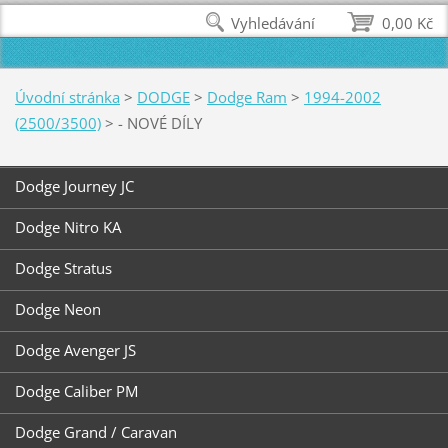
Vyhledávání
0,00 Kč
Úvodní stránka
>
DODGE
>
Dodge Ram
>
1994-2002
(2500/3500)
>
- NOVÉ DÍLY
Dodge Journey JC
Dodge Nitro KA
Dodge Stratus
Dodge Neon
Dodge Avenger JS
Dodge Caliber PM
Dodge Grand / Caravan