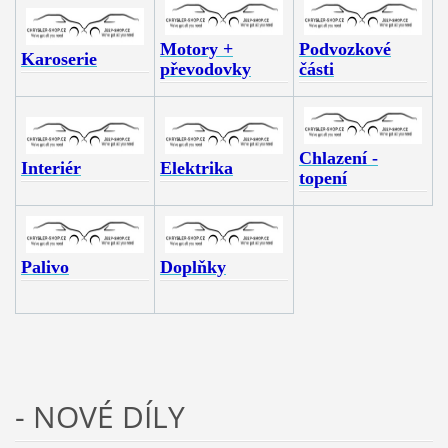
Motory +
Podvozkové
Karoserie
převodovky
části
Chlazení -
Interiér
Elektrika
topení
Palivo
Doplňky
- NOVÉ DÍLY