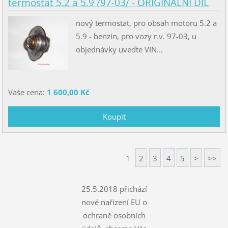
termostat 5.2 a 5.9 /97-03/ - ORIGINÁLNÍ DÍL
nový termostat, pro obsah motoru 5.2 a
5.9 - benzín, pro vozy r.v. 97-03, u
objednávky uveďte VIN...
Vaše cena:
1 600,00 Kč
1
2
3
4
5
>
>>
25.5.2018 přichází
nové nařízení EU o
ochraně osobních