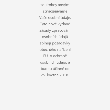
souladu s novým
toho, jak
zpracováváme
nařízením.
Vaše osobní údaje.
Tyto nově vydané
zásady zpracování
osobních údajů
splňují požadavky
obecného nařízení
EU o ochraně
osobních údajů, a
budou účinné od
25. května 2018.