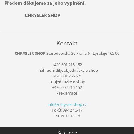
Předem děkujeme za jeho vyplnění.
CHRYSLER SHOP
Kontakt
CHRYSLER SHOP
Starodvorská 36
Praha 6 - Lysolaje
165 00
+420 601 215 152
- náhradní díly, objednávky e-shop
+420 601 266 671
- objednávky e-shop
+420 602 215 152
- reklamace
info@chr
ysler-sh
op.cz
Po-Čt 09-12 13-17
Pa 09-12 13-16
Kategorie