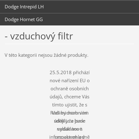
Dodge Intrepid LH
Dodge Hornet GG
- vzduchový filtr
V této kategorii nejsou žádné produkty.
25.5.2018 přichází
nové nařízení EU o
ochraně osobních
údajů, chceme Vás
tímto ujistit, že s
Rádi bychom vám
Vašimi osobními
údaji je a bude
sdělili, že jsme
nakládáno s
vydali nové
informace ohledně
respektem a v