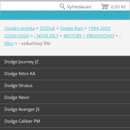
Vyhledávání
0,00 Kč
Úvodní stránka
>
DODGE
>
Dodge Ram
>
1994-2002
(2500/3500)
>
- NOVÉ DÍLY
>
MOTORY + PŘEVODOVKY
>
-
filtry
>
- vzduchový filtr
Dodge Journey JC
Dodge Nitro KA
Dodge Stratus
Dodge Neon
Dodge Avenger JS
Dodge Caliber PM