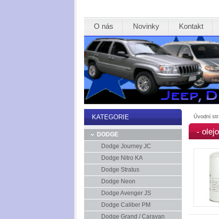
O nás
Novinky
Kontakt
Úvodní st
KATEGORIE
- olejo
DODGE
Dodge Journey JC
Dodge Nitro KA
Dodge Stratus
Dodge Neon
Dodge Avenger JS
Dodge Caliber PM
Dodge Grand / Caravan