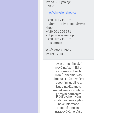
Praha 6 - Lysolaje
165 00
info@chr
ysler-sh
op.cz
+420 601 215 152
- náhradní díly, objednávky e-
shop
+420 601 266 671
- objednávky e-shop
+420 602 215 152
- reklamace
Po-Čt 09-12 13-17
Pa 09-12 13-16
25.5.2018 přichází
nové nařízení EU o
ochraně osobních
údajů, chceme Vás
tímto ujistit, že s Vašimi
osobními údaji je a
bude nakládáno s
respektem a v souladu
s novým nařízením.
Rádi bychom vám
sdělili, že jsme vydali
nové informace
ohledně toho, jak
zpracováváme Vaše