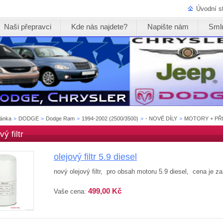
Úvodní s
Naši přepravci
Kde nás najdete?
Napište nám
Sml
ránka
>
DODGE
>
Dodge Ram
>
1994-2002 (2500/3500)
>
- NOVÉ DÍLY
>
MOTORY + P
vý filtr
olejový filtr 5.9 diesel
nový olejový filtr, pro obsah motoru 5.9 diesel, cena je z
499,00 Kč
Vaše cena: