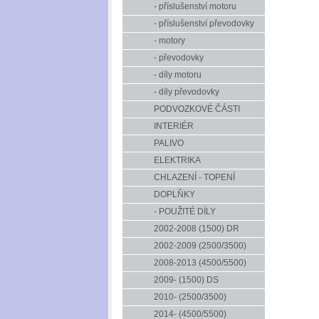
- příslušenství motoru
- příslušenství převodovky
- motory
- převodovky
- díly motoru
- díly převodovky
PODVOZKOVÉ ČÁSTI
INTERIÉR
PALIVO
ELEKTRIKA
CHLAZENÍ - TOPENÍ
DOPLŇKY
- POUŽITÉ DÍLY
2002-2008 (1500) DR
2002-2009 (2500/3500)
2008-2013 (4500/5500)
2009- (1500) DS
2010- (2500/3500)
2014- (4500/5500)