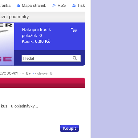
tránka
Mapa stránek
RSS
Tisk
uvní podmínky
Nákupní košík
položek:
0
Košík:
0,00 Kč
ŘEVODOVKY
>
- filtry
>
- olejový filtr
a kus, u objednávky...
Koupit