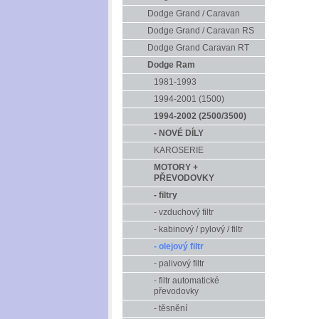
Dodge Grand / Caravan
Dodge Grand / Caravan RS
Dodge Grand Caravan RT
Dodge Ram
1981-1993
1994-2001 (1500)
1994-2002 (2500/3500)
- NOVÉ DÍLY
KAROSERIE
MOTORY +
PŘEVODOVKY
- filtry
- vzduchový filtr
- kabinový / pylový / filtr
- olejový filtr
- palivový filtr
- filtr automatické
převodovky
- těsnění