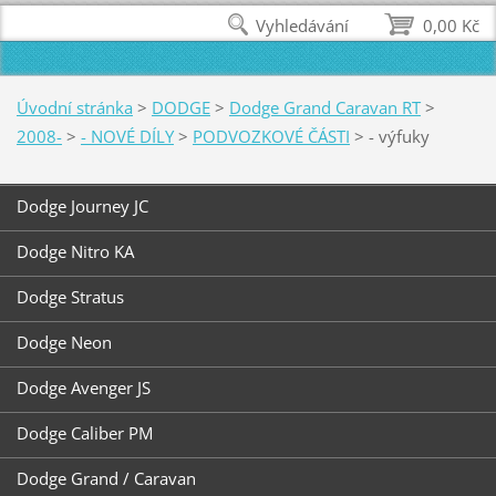
Vyhledávání
0,00 Kč
Úvodní stránka
>
DODGE
>
Dodge Grand Caravan RT
>
2008-
>
- NOVÉ DÍLY
>
PODVOZKOVÉ ČÁSTI
>
- výfuky
Dodge Journey JC
Dodge Nitro KA
Dodge Stratus
Dodge Neon
Dodge Avenger JS
Dodge Caliber PM
Dodge Grand / Caravan