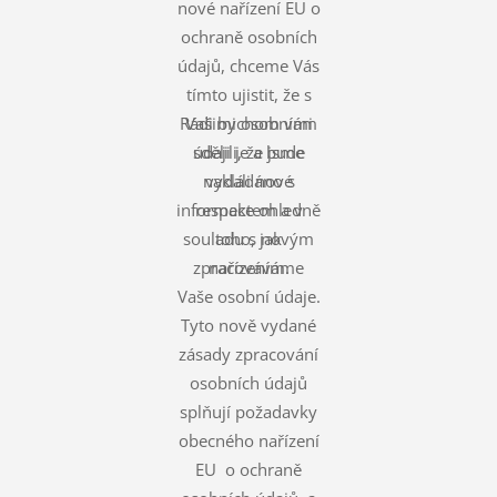
nové nařízení EU o
ochraně osobních
údajů, chceme Vás
tímto ujistit, že s
Rádi bychom vám
Vašimi osobními
údaji je a bude
sdělili, že jsme
nakládáno s
vydali nové
informace ohledně
respektem a v
souladu s novým
toho, jak
zpracováváme
nařízením.
Vaše osobní údaje.
Tyto nově vydané
zásady zpracování
osobních údajů
splňují požadavky
obecného nařízení
EU o ochraně