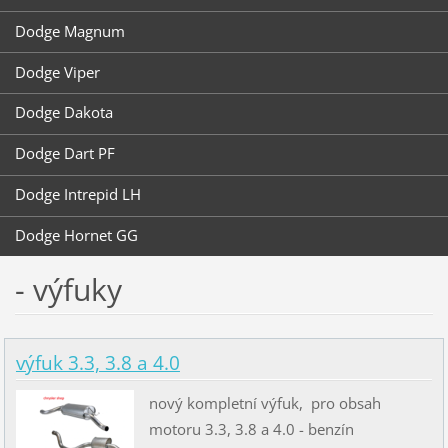
Dodge Magnum
Dodge Viper
Dodge Dakota
Dodge Dart PF
Dodge Intrepid LH
Dodge Hornet GG
- výfuky
výfuk 3.3, 3.8 a 4.0
nový kompletní výfuk, pro obsah
motoru 3.3, 3.8 a 4.0 - benzín