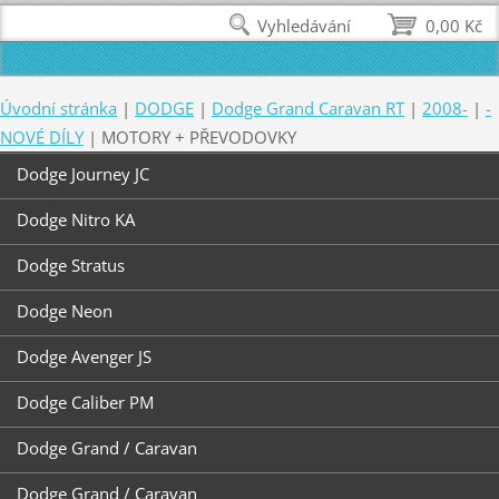
Vyhledávání
0,00 Kč
Úvodní stránka
|
DODGE
|
Dodge Grand Caravan RT
|
2008-
|
-
NOVÉ DÍLY
|
MOTORY + PŘEVODOVKY
Dodge Journey JC
Dodge Nitro KA
Dodge Stratus
Dodge Neon
Dodge Avenger JS
Dodge Caliber PM
Dodge Grand / Caravan
Dodge Grand / Caravan