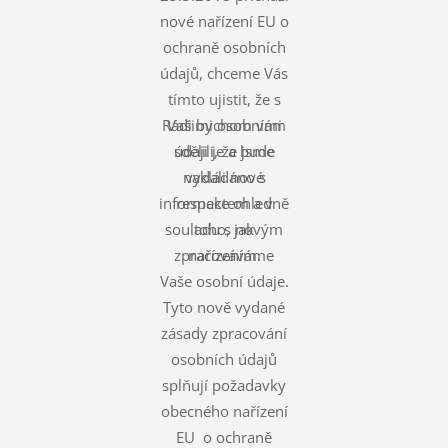
nové nařízení EU o
ochraně osobních
údajů, chceme Vás
tímto ujistit, že s
Rádi bychom vám
Vašimi osobními
údaji je a bude
sdělili, že jsme
nakládáno s
vydali nové
informace ohledně
respektem a v
souladu s novým
toho, jak
zpracováváme
nařízením.
Vaše osobní údaje.
Tyto nově vydané
zásady zpracování
osobních údajů
splňují požadavky
obecného nařízení
EU o ochraně