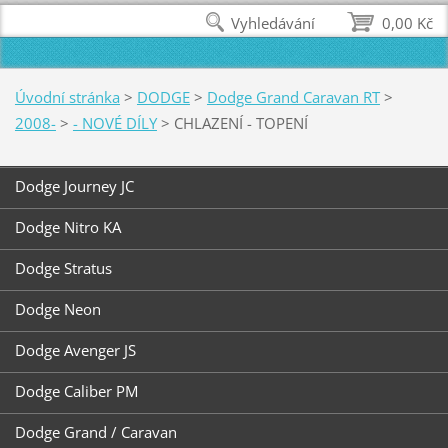
Vyhledávání
0,00 Kč
Úvodní stránka
>
DODGE
>
Dodge Grand Caravan RT
>
2008-
>
- NOVÉ DÍLY
>
CHLAZENÍ - TOPENÍ
Dodge Journey JC
Dodge Nitro KA
Dodge Stratus
Dodge Neon
Dodge Avenger JS
Dodge Caliber PM
Dodge Grand / Caravan