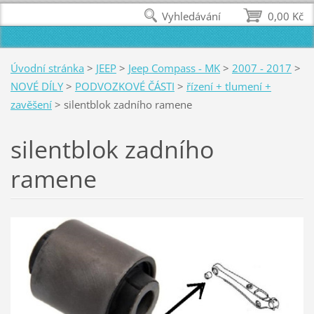
Vyhledávání
0,00 Kč
Úvodní stránka
>
JEEP
>
Jeep Compass - MK
>
2007 - 2017
>
NOVÉ DÍLY
>
PODVOZKOVÉ ČÁSTI
>
řízení + tlumení +
zavěšení
>
silentblok zadního ramene
silentblok zadního
ramene