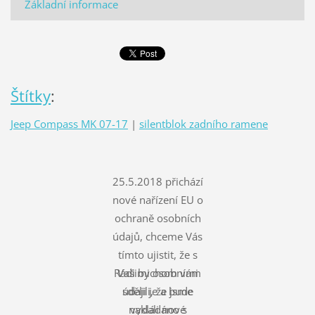
Základní informace
Štítky
:
Jeep Compass MK 07-17
|
silentblok zadního ramene
25.5.2018 přichází
nové nařízení EU o
ochraně osobních
údajů, chceme Vás
tímto ujistit, že s
Rádi bychom vám
Vašimi osobními
údaji je a bude
sdělili, že jsme
nakládáno s
vydali nové