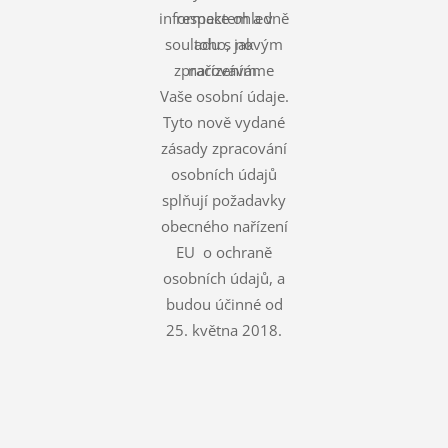
informace ohledně
respektem a v
souladu s novým
toho, jak
zpracováváme
nařízením.
Vaše osobní údaje.
Tyto nově vydané
zásady zpracování
osobních údajů
splňují požadavky
obecného nařízení
EU o ochraně
osobních údajů, a
budou účinné od
25. května 2018.