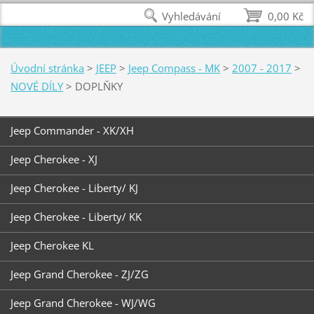
Vyhledávání
0,00 Kč
Úvodní stránka
>
JEEP
>
Jeep Compass - MK
>
2007 - 2017
>
NOVÉ DÍLY
>
DOPLŇKY
Jeep Commander - XK/XH
Jeep Cherokee - XJ
Jeep Cherokee - Liberty/ KJ
Jeep Cherokee - Liberty/ KK
Jeep Cherokee KL
Jeep Grand Cherokee - ZJ/ZG
Jeep Grand Cherokee - WJ/WG