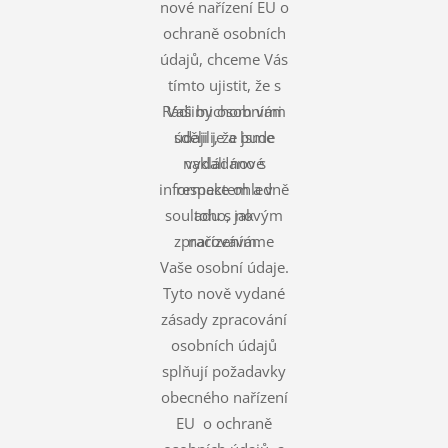
nové nařízení EU o
ochraně osobních
údajů, chceme Vás
tímto ujistit, že s
Rádi bychom vám
Vašimi osobními
údaji je a bude
sdělili, že jsme
nakládáno s
vydali nové
informace ohledně
respektem a v
souladu s novým
toho, jak
zpracováváme
nařízením.
Vaše osobní údaje.
Tyto nově vydané
zásady zpracování
osobních údajů
splňují požadavky
obecného nařízení
EU o ochraně