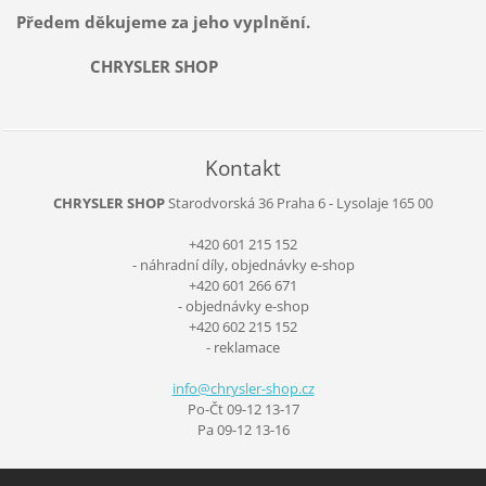
Předem děkujeme za jeho vyplnění.
CHRYSLER SHOP
Kontakt
CHRYSLER SHOP
Starodvorská 36
Praha 6 - Lysolaje
165 00
+420 601 215 152
- náhradní díly, objednávky e-shop
+420 601 266 671
- objednávky e-shop
+420 602 215 152
- reklamace
info@chr
ysler-sh
op.cz
Po-Čt 09-12 13-17
Pa 09-12 13-16