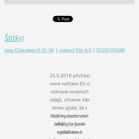
Štítky
:
Jeep Cherokee XJ 91-96
|
olejový filtr 4.0
|
05281090AB
25.5.2018 přichází
nové nařízení EU o
ochraně osobních
údajů, chceme Vás
tímto ujistit, že s
Rádi bychom vám
Vašimi osobními
údaji je a bude
sdělili, že jsme
nakládáno s
vydali nové