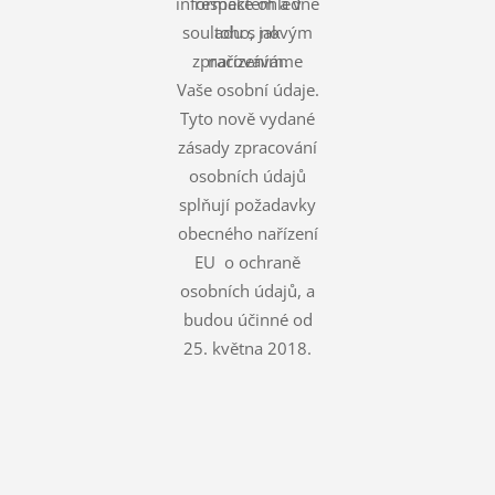
informace ohledně
respektem a v
souladu s novým
toho, jak
zpracováváme
nařízením.
Vaše osobní údaje.
Tyto nově vydané
zásady zpracování
osobních údajů
splňují požadavky
obecného nařízení
EU o ochraně
osobních údajů, a
budou účinné od
25. května 2018.