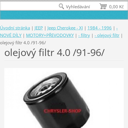
Vyhledávání
0,00 Kč
Úvodní stránka
|
JEEP
|
Jeep Cherokee - XJ
|
1984 - 1996
|
-
NOVÉ DÍLY
|
MOTORY+PŘEVODOVKY
|
- filtry
|
- olejový filtr
|
olejový filtr 4.0 /91-96/
olejový filtr 4.0 /91-96/