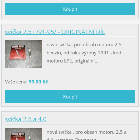
svíčka 2.5 i /91-95/ - ORIGINÁLNÍ DÍL
nová svíčka, pro obsah motoru 2.5
benzín, od roku výroby 1991 - kod
motoru EPE, originální...
Vaše cena:
99,00 Kč
svíčka 2.5 a 4.0
nová svíčka , pro obsah motoru 2.5 a
4.0, výrobce Champion