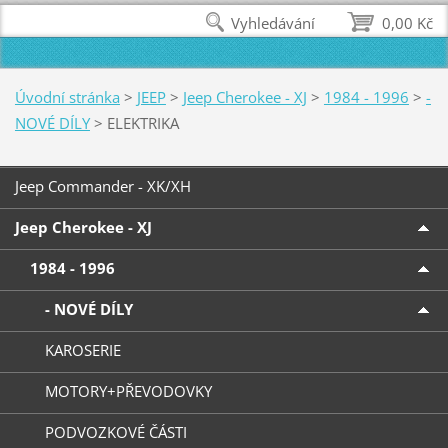
Vyhledávání
0,00 Kč
Úvodní stránka
>
JEEP
>
Jeep Cherokee - XJ
>
1984 - 1996
>
-
NOVÉ DÍLY
>
ELEKTRIKA
Jeep Commander - XK/XH
Jeep Cherokee - XJ
1984 - 1996
- NOVÉ DÍLY
KAROSERIE
MOTORY+PŘEVODOVKY
PODVOZKOVÉ ČÁSTI