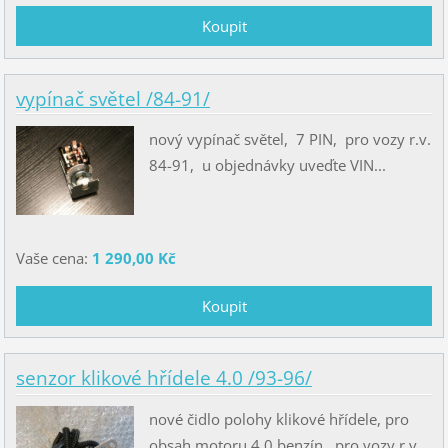
vypínač světel /84-91/
nový vypínač světel, 7 PIN, pro vozy r.v.
84-91, u objednávky uveďte VIN...
Vaše cena:
1 290,00 Kč
senzor klikové hřídele 4.0 /93-96/
nové čidlo polohy klikové hřídele, pro
obsah motoru 4.0 benzín, pro vozy r.v.