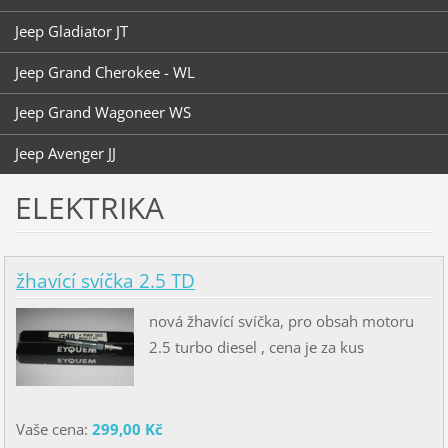
Jeep Gladiator JT
Jeep Grand Cherokee - WL
Jeep Grand Wagoneer WS
Jeep Avenger JJ
ELEKTRIKA
žhavící svíčka 2.5 TD
nová žhavící svíčka, pro obsah motoru
2.5 turbo diesel , cena je za kus
Vaše cena:
299,00 Kč