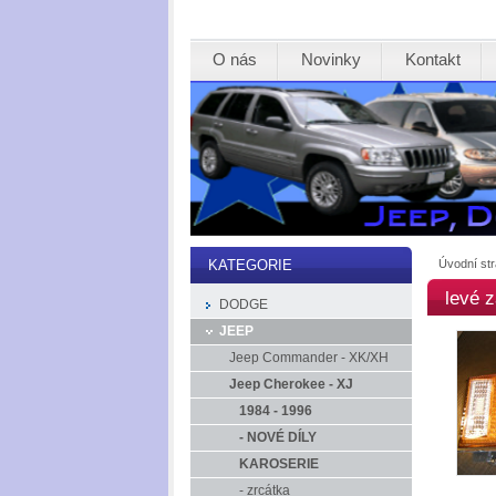
O nás
Novinky
Kontakt
Úvodní st
KATEGORIE
levé 
DODGE
JEEP
Jeep Commander - XK/XH
Jeep Cherokee - XJ
1984 - 1996
- NOVÉ DÍLY
KAROSERIE
- zrcátka