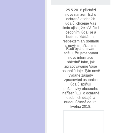
25.5.2018 přichází
nové nařízení EU o
ochraně osobních
údajů, chceme Vás
tímto ujistit, že s Vašimi
osobními údaji je a
bude nakládáno s
respektem a v souladu
s novým nařízením.
Rádi bychom vám
sdělili, že jsme vydali
nové informace
ohledně toho, jak
zpracováváme Vaše
osobní údaje. Tyto nově
vydané zásady
zpracování osobních
údajů splňují
požadavky obecného
nařízení EU o ochraně
osobních údajů, a
budou účinné od 25.
května 2018.