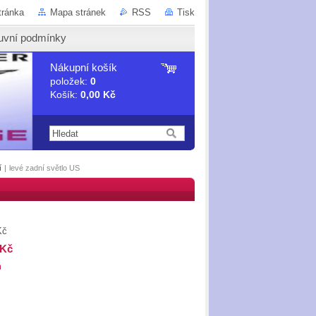
tránka
Mapa stránek
RSS
Tisk
uvní podmínky
Nákupní košík
položek:
0
Košík:
0,00 Kč
í
|
levé zadní světlo US
Kč
 Kč
m