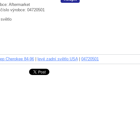
bce:
Aftermarket
 číslo výrobce:
04720501
 světlo
ep Cherokee 84-96
|
levé zadní světlo USA
|
04720501