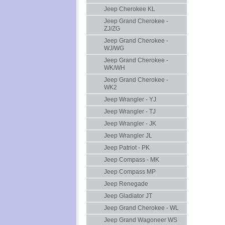
Jeep Cherokee KL
Jeep Grand Cherokee -
ZJ/ZG
Jeep Grand Cherokee -
WJ/WG
Jeep Grand Cherokee -
WK/WH
Jeep Grand Cherokee -
WK2
Jeep Wrangler - YJ
Jeep Wrangler - TJ
Jeep Wrangler - JK
Jeep Wrangler JL
Jeep Patriot - PK
Jeep Compass - MK
Jeep Compass MP
Jeep Renegade
Jeep Gladiator JT
Jeep Grand Cherokee - WL
Jeep Grand Wagoneer WS