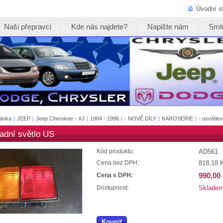
Úvodní s
Naši přepravci
Kde nás najdete?
Napište nám
Sml
ránka
|
JEEP
|
Jeep Cherokee - XJ
|
1984 - 1996
|
- NOVÉ DÍLY
|
KAROSERIE
|
- osvětlen
zadní světlo US
AD561
Kód produktu:
818,18 
Cena bez DPH:
990,00
Cena s DPH:
Sklade
Dostupnost:
Koupit