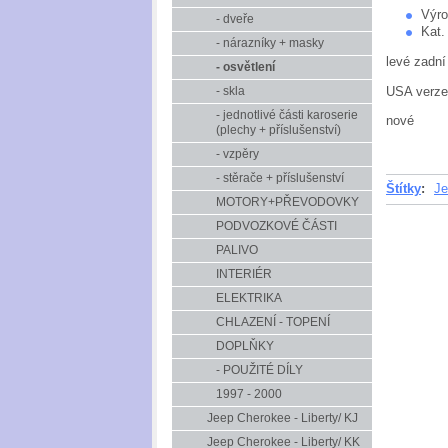
Výro
- dveře
Kat.
- nárazníky + masky
levé zadní
- osvětlení
USA verze
- skla
- jednotlivé části karoserie
nové
(plechy + příslušenství)
- vzpěry
- stěrače + příslušenství
Štítky
:
Je
MOTORY+PŘEVODOVKY
PODVOZKOVÉ ČÁSTI
PALIVO
INTERIÉR
ELEKTRIKA
CHLAZENÍ - TOPENÍ
DOPLŇKY
- POUŽITÉ DÍLY
1997 - 2000
Jeep Cherokee - Liberty/ KJ
Jeep Cherokee - Liberty/ KK