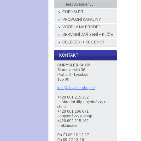
Jeep Avenger JJ
CHRYSLER
PROVOZNÍ KAPALINY
VOZIDLA NA PRODEJ
SERVISNÍ ZAŘÍZENÍ + KLÍČE
OBLEČENÍ + KLÍČENKY
KONTAKT
CHRYSLER SHOP
Starodvorská 36
Praha 6 - Lysolaje
165 00
info@chr
ysler-sh
op.cz
+420 601 215 152
- náhradní díly, objednávky e-
shop
+420 601 266 671
- objednávky e-shop
+420 602 215 152
- reklamace
Po-Čt 09-12 13-17
Pa 09-12 13-16