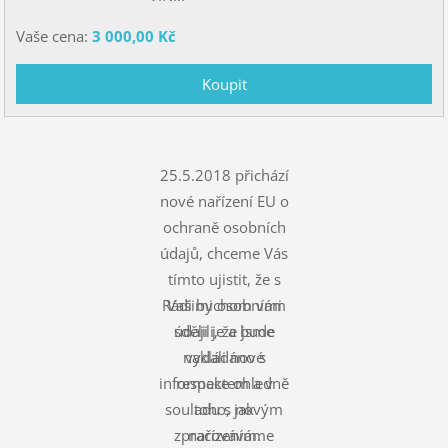
Vaše cena:
3 000,00 Kč
25.5.2018 přichází
nové nařízení EU o
ochraně osobních
údajů, chceme Vás
tímto ujistit, že s
Rádi bychom vám
Vašimi osobními
údaji je a bude
sdělili, že jsme
nakládáno s
vydali nové
informace ohledně
respektem a v
souladu s novým
toho, jak
zpracováváme
nařízením.