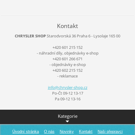
Kontakt
CHRYSLER SHOP
Starodvorská 36
Praha 6 - Lysolaje
165 00
+420 601 215 152
- náhradní díly, objednávky e-shop
+420 601 266 671
- objednávky e-shop
+420 602 215 152
- reklamace
info@chr
ysler-sh
op.cz
Po-Čt 09-12 13-17
Pa 09-12 13-16
Kategorie
Úvodní stránka
O nás
Novinky
Kontakt
Naši přepravci