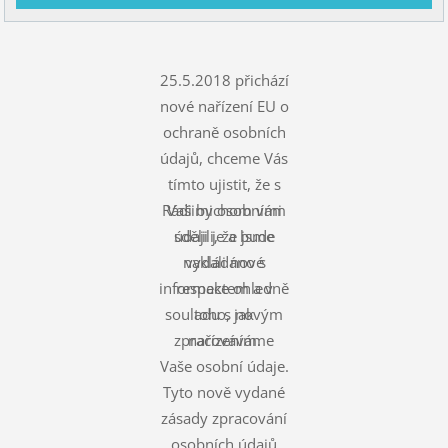
25.5.2018 přichází
nové nařízení EU o
ochraně osobních
údajů, chceme Vás
tímto ujistit, že s
Rádi bychom vám
Vašimi osobními
údaji je a bude
sdělili, že jsme
nakládáno s
vydali nové
informace ohledně
respektem a v
souladu s novým
toho, jak
zpracováváme
nařízením.
Vaše osobní údaje.
Tyto nově vydané
zásady zpracování
osobních údajů