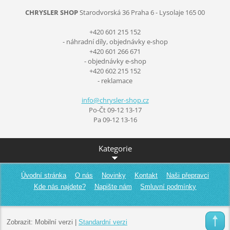
CHRYSLER SHOP
Starodvorská 36
Praha 6 - Lysolaje
165 00
+420 601 215 152
- náhradní díly, objednávky e-shop
+420 601 266 671
- objednávky e-shop
+420 602 215 152
- reklamace
info@chr
ysler-sh
op.cz
Po-Čt 09-12 13-17
Pa 09-12 13-16
Kategorie
Úvodní stránka
O nás
Novinky
Kontakt
Naši přepravci
Kde nás najdete?
Napište nám
Smluvní podmínky
Zobrazit:
Mobilní verzi
|
Standardní verzi