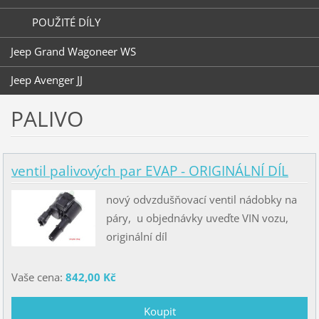
POUŽITÉ DÍLY
Jeep Grand Wagoneer WS
Jeep Avenger JJ
PALIVO
ventil palivových par EVAP - ORIGINÁLNÍ DÍL
nový odvzdušňovací ventil nádobky na
páry, u objednávky uveďte VIN vozu,
originální díl
Vaše cena:
842,00 Kč