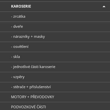
KAROSERIE
- zrcátka
- dveře
- nárazníky + masky
- osvětlení
- skla
- jednotlivé části karoserie
- vzpěry
- stěrače + příslušenství
MOTORY + PŘEVODOVKY
PODVOZKOVÉ ČÁSTI