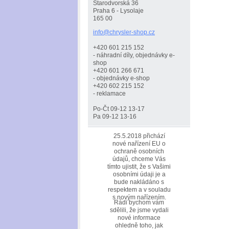
Starodvorská 36
Praha 6 - Lysolaje
165 00
info@chr
ysler-sh
op.cz
+420 601 215 152
- náhradní díly, objednávky e-
shop
+420 601 266 671
- objednávky e-shop
+420 602 215 152
- reklamace
Po-Čt 09-12 13-17
Pa 09-12 13-16
25.5.2018 přichází
nové nařízení EU o
ochraně osobních
údajů, chceme Vás
tímto ujistit, že s Vašimi
osobními údaji je a
bude nakládáno s
respektem a v souladu
s novým nařízením.
Rádi bychom vám
sdělili, že jsme vydali
nové informace
ohledně toho, jak