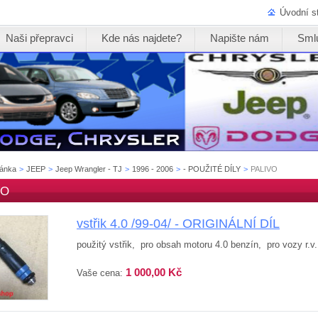
Úvodní s
Naši přepravci
Kde nás najdete?
Napište nám
Sml
ránka
>
JEEP
>
Jeep Wrangler - TJ
>
1996 - 2006
>
- POUŽITÉ DÍLY
>
PALIVO
VO
vstřik 4.0 /99-04/ - ORIGINÁLNÍ DÍL
použitý vstřik, pro obsah motoru 4.0 benzín, pro vozy r.v.
1 000,00 Kč
Vaše cena: