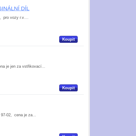
IGINÁLNÍ DÍL
 pro vozy r.v....
Koupit
a je jen za vstřikovací...
Koupit
 97-02, cena je za...