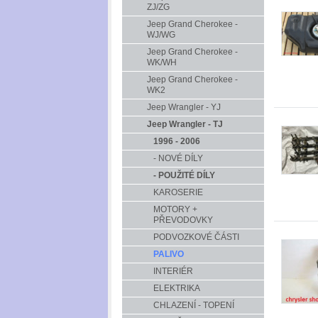
ZJ/ZG
Jeep Grand Cherokee -
WJ/WG
Jeep Grand Cherokee -
WK/WH
Jeep Grand Cherokee -
WK2
Jeep Wrangler - YJ
Jeep Wrangler - TJ
1996 - 2006
- NOVÉ DÍLY
- POUŽITÉ DÍLY
KAROSERIE
MOTORY +
PŘEVODOVKY
PODVOZKOVÉ ČÁSTI
PALIVO
INTERIÉR
ELEKTRIKA
CHLAZENÍ - TOPENÍ