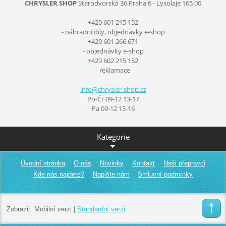
CHRYSLER SHOP
Starodvorská 36
Praha 6 - Lysolaje
165 00
+420 601 215 152
- náhradní díly, objednávky e-shop
+420 601 266 671
- objednávky e-shop
+420 602 215 152
- reklamace
info@chr
ysler-sh
op.cz
Po-Čt 09-12 13-17
Pa 09-12 13-16
Kategorie
Úvodní stránka
O nás
Novinky
Kontakt
Naši přepravci
Kde nás najdete?
Napište nám
Smluvní podmínky
Zobrazit:
Mobilní verzi
|
Standardní verzi