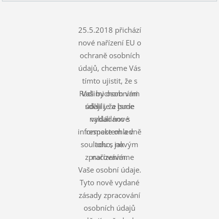
25.5.2018 přichází
nové nařízení EU o
ochraně osobních
údajů, chceme Vás
tímto ujistit, že s
Rádi bychom vám
Vašimi osobními
údaji je a bude
sdělili, že jsme
nakládáno s
vydali nové
informace ohledně
respektem a v
souladu s novým
toho, jak
zpracováváme
nařízením.
Vaše osobní údaje.
Tyto nově vydané
zásady zpracování
osobních údajů