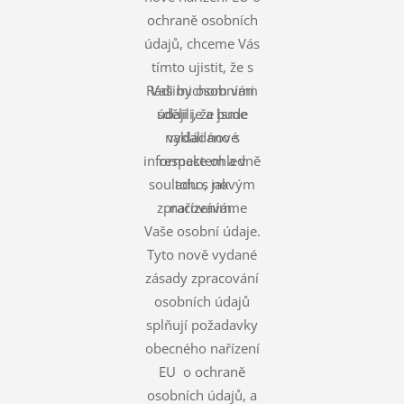
ochraně osobních
údajů, chceme Vás
tímto ujistit, že s
Rádi bychom vám
Vašimi osobními
údaji je a bude
sdělili, že jsme
nakládáno s
vydali nové
informace ohledně
respektem a v
souladu s novým
toho, jak
zpracováváme
nařízením.
Vaše osobní údaje.
Tyto nově vydané
zásady zpracování
osobních údajů
splňují požadavky
obecného nařízení
EU o ochraně
osobních údajů, a