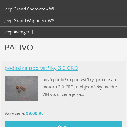
Jeep Grand Cherokee - WL
Jeep Grand Wagoneer WS
Jeep Avenger JJ
PALIVO
podložka pod vstřiky 3.0 CRD
nová podložka pod vstřiky, pro obsah
motoru 3.0 CRD, u objednávky uveďte
VIN vozu, cena je za...
Vaše cena:
99,00 Kč