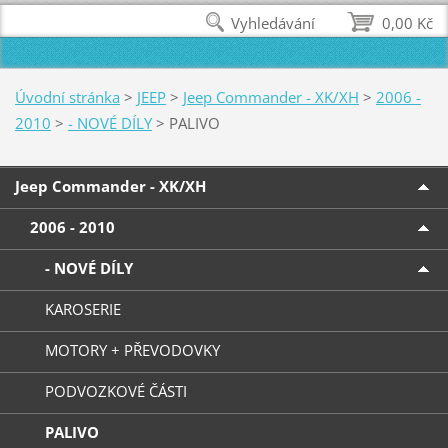
Vyhledávání
0,00 Kč
Úvodní stránka
>
JEEP
>
Jeep Commander - XK/XH
>
2006 -
2010
>
- NOVÉ DÍLY
>
PALIVO
Jeep Commander - XK/XH
2006 - 2010
- NOVÉ DÍLY
KAROSERIE
MOTORY + PŘEVODOVKY
PODVOZKOVÉ ČÁSTI
PALIVO