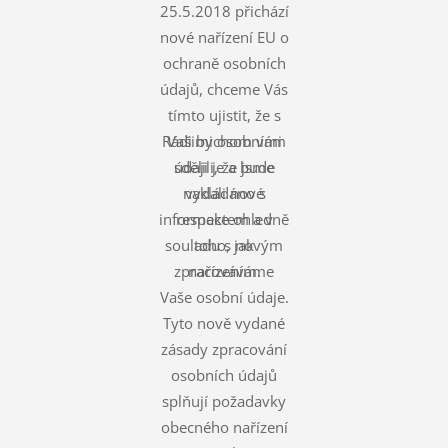
25.5.2018 přichází
nové nařízení EU o
ochraně osobních
údajů, chceme Vás
tímto ujistit, že s
Rádi bychom vám
Vašimi osobními
údaji je a bude
sdělili, že jsme
nakládáno s
vydali nové
informace ohledně
respektem a v
souladu s novým
toho, jak
zpracováváme
nařízením.
Vaše osobní údaje.
Tyto nově vydané
zásady zpracování
osobních údajů
splňují požadavky
obecného nařízení