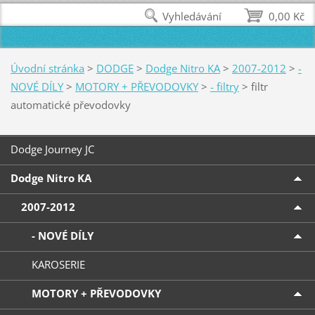
Vyhledávání
0,00 Kč
Úvodní stránka
>
DODGE
>
Dodge Nitro KA
>
2007-2012
>
-
NOVÉ DÍLY
>
MOTORY + PŘEVODOVKY
>
- filtry
>
filtr
automatické převodovky
Dodge Journey JC
Dodge Nitro KA
2007-2012
- NOVÉ DÍLY
KAROSERIE
MOTORY + PŘEVODOVKY