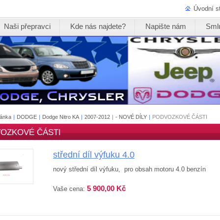
Úvodní s
Naši přepravci
Kde nás najdete?
Napište nám
Sml
ránka
|
DODGE
|
Dodge Nitro KA
|
2007-2012
|
- NOVÉ DÍLY
|
PODVOZKOVÉ ČÁSTI
OZKOVÉ ČÁSTI
střední díl výfuku 4.0
nový střední díl výfuku, pro obsah motoru 4.0 benzín
5 900,00 Kč
Vaše cena: