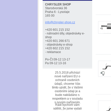
CHRYSLER SHOP
Starodvorská 36
Praha 6 - Lysolaje
165 00
info@chr
ysler-sh
op.cz
+420 601 215 152
- náhradní díly, objednávky e-
shop
+420 601 266 671
- objednávky e-shop
+420 602 215 152
- reklamace
Po-Čt 09-12 13-17
Pa 09-12 13-16
25.5.2018 přichází
nové nařízení EU o
ochraně osobních
údajů, chceme Vás
tímto ujistit, že s Vašimi
osobními údaji je a
bude nakládáno s
respektem a v souladu
s novým nařízením.
Rádi bychom vám
sdělili, že jsme vydali