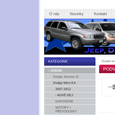
O nás
Novinky
Kontakt
Úvodní st
KATEGORIE
PODV
DODGE
Dodge Journey JC
Dodge Nitro KA
2007-2012
- NOVÉ DÍLY
KAROSERIE
MOTORY +
PŘEVODOVKY