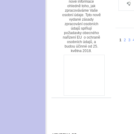
nové informace
ohledně toho, jak
zpracováváme Vaše
osobní údaje. Tyto nově
vydané zásady
zpracování osobních
údajů splňují
požadavky obecného
nařízení EU o ochraně
1
2
3
osobních údajů, a
budou účinné od 25.
května 2018.