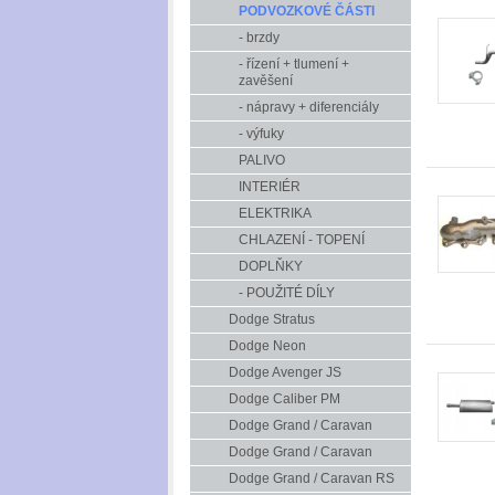
PODVOZKOVÉ ČÁSTI
- brzdy
- řízení + tlumení +
zavěšení
- nápravy + diferenciály
- výfuky
PALIVO
INTERIÉR
ELEKTRIKA
CHLAZENÍ - TOPENÍ
DOPLŇKY
- POUŽITÉ DÍLY
Dodge Stratus
Dodge Neon
Dodge Avenger JS
Dodge Caliber PM
Dodge Grand / Caravan
Dodge Grand / Caravan
Dodge Grand / Caravan RS