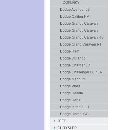
DOPLŇKY
Dodge Avenger JS
Dodge Caliber PM
Dodge Grand / Caravan
Dodge Grand / Caravan
Dodge Grand / Caravan RS
Dodge Grand Caravan RT
Dodge Ram
Dodge Durango
Dodge Charger LD
Dodge Challenger LC / LA
Dodge Magnum
Dodge Viper
Dodge Dakota
Dodge Dart PF
Dodge Intrepid LH
Dodge Hornet GG
JEEP
CHRYSLER