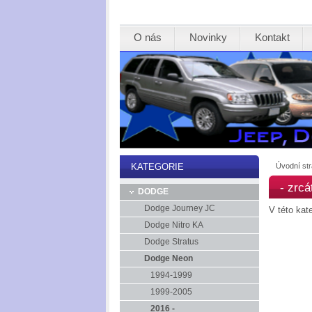
O nás
Novinky
Kontakt
Úvodní st
KATEGORIE
- zrcá
DODGE
Dodge Journey JC
V této kat
Dodge Nitro KA
Dodge Stratus
Dodge Neon
1994-1999
1999-2005
2016 -