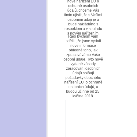
nové nařízení EU o
ochraně osobních
údajů, chceme Vás
tímto ujistit, že s Vašimi
osobními údaji je a
bude nakládáno s
respektem a v souladu
s novým nařízením.
Rádi bychom vám
sdělili, že jsme vydali
nové informace
ohledně toho, jak
zpracováváme Vaše
osobní údaje. Tyto nově
vydané zásady
zpracování osobních
údajů splňují
požadavky obecného
nařízení EU o ochraně
osobních údajů, a
budou účinné od 25.
května 2018.