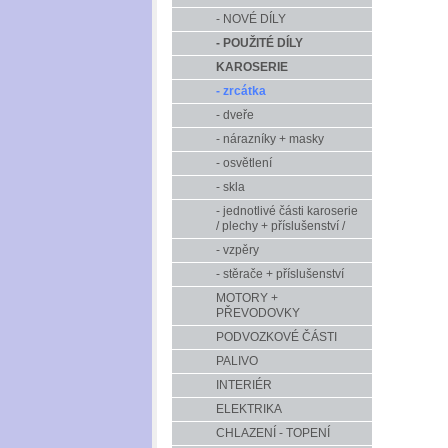
- NOVÉ DÍLY
- POUŽITÉ DÍLY
KAROSERIE
- zrcátka
- dveře
- nárazníky + masky
- osvětlení
- skla
- jednotlivé části karoserie
/ plechy + příslušenství /
- vzpěry
- stěrače + příslušenství
MOTORY +
PŘEVODOVKY
PODVOZKOVÉ ČÁSTI
PALIVO
INTERIÉR
ELEKTRIKA
CHLAZENÍ - TOPENÍ