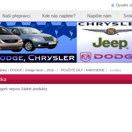
Úvodní s
Naši přepravci
Kde nás najdete?
Napište nám
Sml
ránka
|
DODGE
|
Dodge Neon
|
2016 -
|
- POUŽITÉ DÍLY
|
KAROSERIE
|
- zrcátka
tka
egorii nejsou žádné produkty.