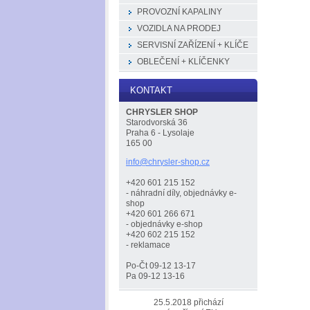
PROVOZNÍ KAPALINY
VOZIDLA NA PRODEJ
SERVISNÍ ZAŘÍZENÍ + KLÍČE
OBLEČENÍ + KLÍČENKY
KONTAKT
CHRYSLER SHOP
Starodvorská 36
Praha 6 - Lysolaje
165 00
info@chr
ysler-sh
op.cz
+420 601 215 152
- náhradní díly, objednávky e-
shop
+420 601 266 671
- objednávky e-shop
+420 602 215 152
- reklamace
Po-Čt 09-12 13-17
Pa 09-12 13-16
25.5.2018 přichází