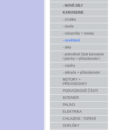
- NOVÉ DÍLY
KAROSERIE
- zrcátka
- dveře
- nárazníky + masky
- osvětlení
- skla
- jednotlivé části karoserie
/ plechy + příslušenství /
- vzpěry
- stěrače + příslušenství
MOTORY +
PŘEVODOVKY
PODVOZKOVÉ ČÁSTI
INTERIÉR
PALIVO
ELEKTRIKA
CHLAZENÍ - TOPENÍ
DOPLŇKY