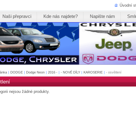
Úvodní s
Naši přepravci
Kde nás najdete?
Napište nám
Sml
ránka
|
DODGE
|
Dodge Neon
|
2016 -
|
- NOVÉ DÍLY
|
KAROSERIE
|
- osvětlení
tlení
egorii nejsou žádné produkty.