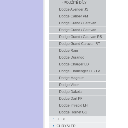
- POUŽITÉ DÍLY
Dodge Avenger JS
Dodge Caliber PM
Dodge Grand / Caravan
Dodge Grand / Caravan
Dodge Grand / Caravan RS
Dodge Grand Caravan RT
Dodge Ram
Dodge Durango
Dodge Charger LD
Dodge Challenger LC / LA
Dodge Magnum
Dodge Viper
Dodge Dakota
Dodge Dart PF
Dodge Intrepid LH
Dodge Hornet GG
JEEP
CHRYSLER