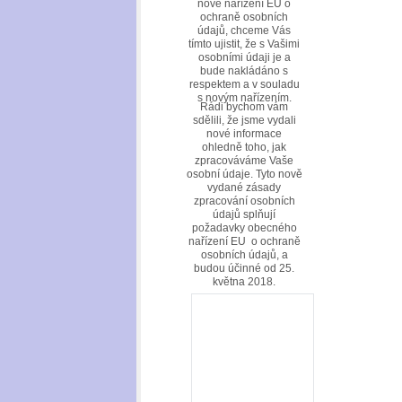
nové nařízení EU o
ochraně osobních
údajů, chceme Vás
tímto ujistit, že s Vašimi
osobními údaji je a
bude nakládáno s
respektem a v souladu
s novým nařízením.
Rádi bychom vám
sdělili, že jsme vydali
nové informace
ohledně toho, jak
zpracováváme Vaše
osobní údaje. Tyto nově
vydané zásady
zpracování osobních
údajů splňují
požadavky obecného
nařízení EU o ochraně
osobních údajů, a
budou účinné od 25.
května 2018.