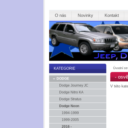
O nás
Novinky
Kontakt
Úvodní st
KATEGORIE
- osvě
DODGE
Dodge Journey JC
V této kat
Dodge Nitro KA
Dodge Stratus
Dodge Neon
1994-1999
1999-2005
2016 -