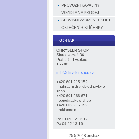
PROVOZNÍ KAPALINY
VOZIDLA NA PRODEJ
SERVISNÍ ZAŘÍZENÍ + KLÍČE
OBLEČENÍ + KLÍČENKY
KONTAKT
CHRYSLER SHOP
Starodvorská 36
Praha 6 - Lysolaje
165 00
info@chr
ysler-sh
op.cz
+420 601 215 152
- náhradní díly, objednávky e-
shop
+420 601 266 671
- objednávky e-shop
+420 602 215 152
- reklamace
Po-Čt 09-12 13-17
Pa 09-12 13-16
25.5.2018 přichází