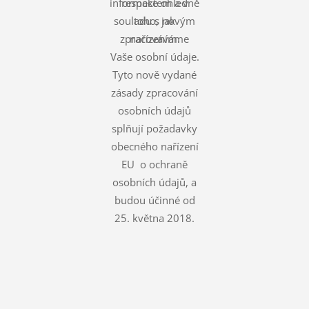
informace ohledně
respektem a v
souladu s novým
toho, jak
zpracováváme
nařízením.
Vaše osobní údaje.
Tyto nově vydané
zásady zpracování
osobních údajů
splňují požadavky
obecného nařízení
EU o ochraně
osobních údajů, a
budou účinné od
25. května 2018.