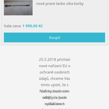
nové pravé lanko víka korby
Vaše cena:
1 990,00 Kč
25.5.2018 přichází
nové nařízení EU o
ochraně osobních
údajů, chceme Vás
tímto ujistit, že s
Rádi bychom vám
Vašimi osobními
údaji je a bude
sdělili, že jsme
nakládáno s
vydali nové