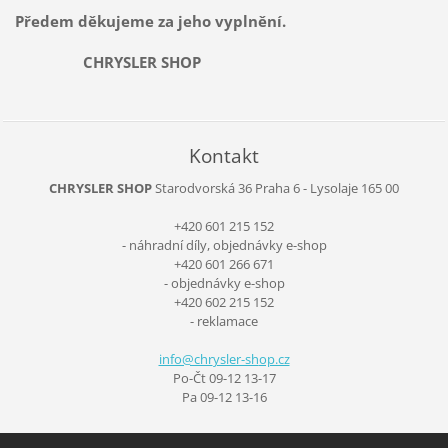
Předem děkujeme za jeho vyplnění.
CHRYSLER SHOP
Kontakt
CHRYSLER SHOP
Starodvorská 36
Praha 6 - Lysolaje
165 00
+420 601 215 152
- náhradní díly, objednávky e-shop
+420 601 266 671
- objednávky e-shop
+420 602 215 152
- reklamace
info@chr
ysler-sh
op.cz
Po-Čt 09-12 13-17
Pa 09-12 13-16