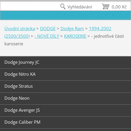
Vyhledávání
0,00 Kč
Úvodní stránka
>
DODGE
>
Dodge Ram
>
1994-2002
(2500/3500)
>
- NOVÉ DÍLY
>
KAROSERIE
>
- jednotlivé části
karoserie
Dodge Journey JC
Dodge Nitro KA
Dodge Stratus
Dodge Neon
Dodge Avenger JS
Dodge Caliber PM