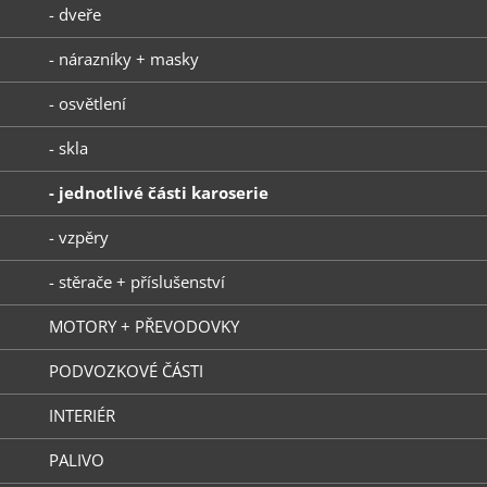
- dveře
- nárazníky + masky
- osvětlení
- skla
- jednotlivé části karoserie
- vzpěry
- stěrače + příslušenství
MOTORY + PŘEVODOVKY
PODVOZKOVÉ ČÁSTI
INTERIÉR
PALIVO