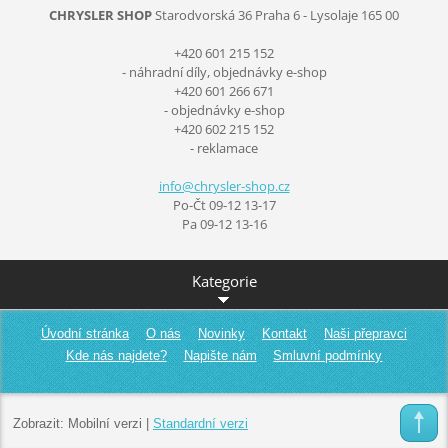
CHRYSLER SHOP
Starodvorská 36
Praha 6 - Lysolaje
165 00
+420 601 215 152
- náhradní díly, objednávky e-shop
+420 601 266 671
- objednávky e-shop
+420 602 215 152
- reklamace
info@chr
ysler-sh
op.cz
Po-Čt 09-12 13-17
Pa 09-12 13-16
Kategorie
Úvodní stránka
O nás
Novinky
Kontakt
Naši přepravci
Kde nás najdete?
Napište nám
Smluvní podmínky
Zobrazit:
Mobilní verzi
|
Standardní verzi