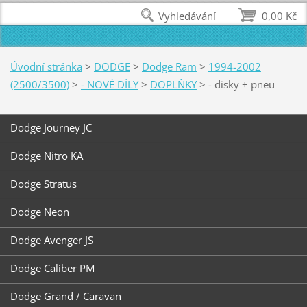
Vyhledávání
0,00 Kč
Úvodní stránka
>
DODGE
>
Dodge Ram
>
1994-2002
(2500/3500)
>
- NOVÉ DÍLY
>
DOPLŇKY
>
- disky + pneu
Dodge Journey JC
Dodge Nitro KA
Dodge Stratus
Dodge Neon
Dodge Avenger JS
Dodge Caliber PM
Dodge Grand / Caravan