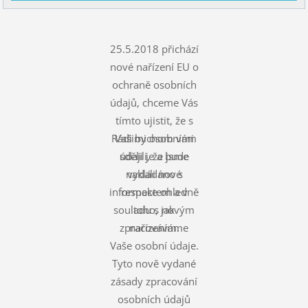
25.5.2018 přichází
nové nařízení EU o
ochraně osobních
údajů, chceme Vás
tímto ujistit, že s
Rádi bychom vám
Vašimi osobními
údaji je a bude
sdělili, že jsme
nakládáno s
vydali nové
informace ohledně
respektem a v
souladu s novým
toho, jak
zpracováváme
nařízením.
Vaše osobní údaje.
Tyto nově vydané
zásady zpracování
osobních údajů