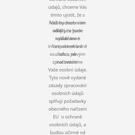
údajů, chceme Vás
tímto ujistit, že s
Rádi bychom vám
Vašimi osobními
údaji je a bude
sdělili, že jsme
nakládáno s
vydali nové
informace ohledně
respektem a v
souladu s novým
toho, jak
zpracováváme
nařízením.
Vaše osobní údaje.
Tyto nově vydané
zásady zpracování
osobních údajů
splňují požadavky
obecného nařízení
EU o ochraně
osobních údajů, a
budou účinné od