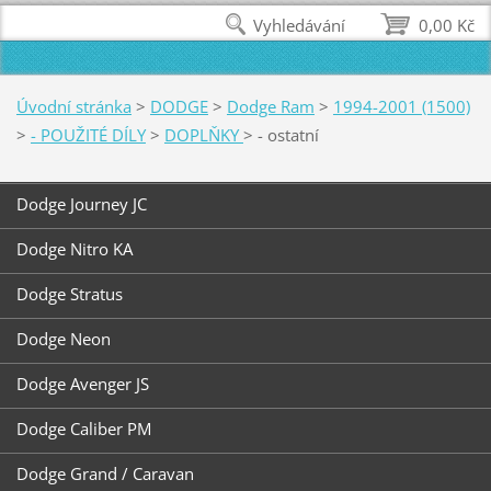
Vyhledávání
0,00 Kč
Úvodní stránka
>
DODGE
>
Dodge Ram
>
1994-2001 (1500)
>
- POUŽITÉ DÍLY
>
DOPLŇKY
>
- ostatní
Dodge Journey JC
Dodge Nitro KA
Dodge Stratus
Dodge Neon
Dodge Avenger JS
Dodge Caliber PM
Dodge Grand / Caravan