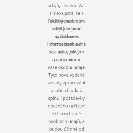
údajů, chceme Vás
tímto ujistit, že s
Rádi bychom vám
Vašimi osobními
údaji je a bude
sdělili, že jsme
nakládáno s
vydali nové
informace ohledně
respektem a v
souladu s novým
toho, jak
zpracováváme
nařízením.
Vaše osobní údaje.
Tyto nově vydané
zásady zpracování
osobních údajů
splňují požadavky
obecného nařízení
EU o ochraně
osobních údajů, a
budou účinné od