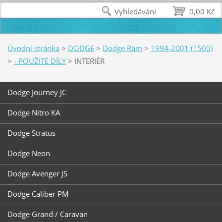
Vyhledávání
0,00 Kč
Úvodní stránka
>
DODGE
>
Dodge Ram
>
1994-2001 (1500)
>
- POUŽITÉ DÍLY
>
INTERIÉR
Dodge Journey JC
Dodge Nitro KA
Dodge Stratus
Dodge Neon
Dodge Avenger JS
Dodge Caliber PM
Dodge Grand / Caravan