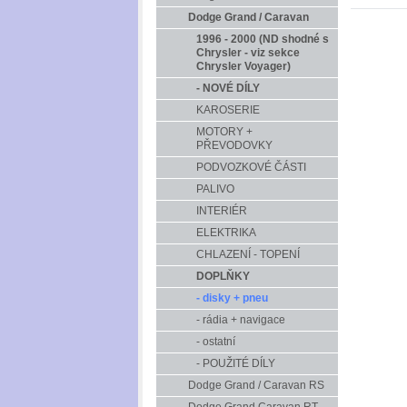
Dodge Grand / Caravan
1996 - 2000 (ND shodné s
Chrysler - viz sekce
Chrysler Voyager)
- NOVÉ DÍLY
KAROSERIE
MOTORY +
PŘEVODOVKY
PODVOZKOVÉ ČÁSTI
PALIVO
INTERIÉR
ELEKTRIKA
CHLAZENÍ - TOPENÍ
DOPLŇKY
- disky + pneu
- rádia + navigace
- ostatní
- POUŽITÉ DÍLY
Dodge Grand / Caravan RS