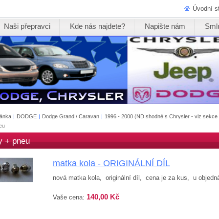
Úvodní s
Naši přepravci
Kde nás najdete?
Napište nám
Sml
ránka
|
DODGE
|
Dodge Grand / Caravan
|
1996 - 2000 (ND shodné s Chrysler - viz sekce
eu
y + pneu
matka kola - ORIGINÁLNÍ DÍL
nová matka kola, originální díl, cena je za kus, u objed
140,00 Kč
Vaše cena: