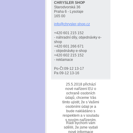
CHRYSLER SHOP
Starodvorská 36
Praha 6 - Lysolaje
165 00
info@chr
ysler-sh
op.cz
+420 601 215 152
- náhradní díly, objednávky e-
shop
+420 601 266 671
- objednávky e-shop
+420 602 215 152
- reklamace
Po-Čt 09-12 13-17
Pa 09-12 13-16
25.5.2018 přichází
nové nařízení EU o
ochraně osobních
údajů, chceme Vás
tímto ujistit, že s Vašimi
osobními údaji je a
bude nakládáno s
respektem a v souladu
s novým nařízením.
Rádi bychom vám
sdělili, že jsme vydali
nové informace