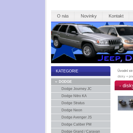
O nás
Novinky
Kontakt
Úvodní st
KATEGORIE
disky + pn
DODGE
- disk
Dodge Journey JC
Dodge Nitro KA
Dodge Stratus
Dodge Neon
Dodge Avenger JS
Dodge Caliber PM
Dodge Grand / Caravan