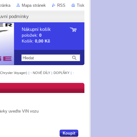
tránka
Mapa stránek
RSS
Tisk
uvní podmínky
Nákupní košík
položek:
0
Košík:
0,00 Kč
 Chrysler Voyager)
|
- NOVÉ DÍLY
|
DOPLŇKY
|
-
návky uveďte VIN vozu
Koupit