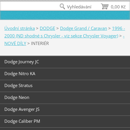
Vyhledávání
0,00 Kč
Úvodní stránka
>
DODGE
>
Dodge Grand / Caravan
>
1996 -
2000 (ND shodné s Chrysler - viz sekce Chrysler Voyager)
>
-
NOVÉ DÍLY
>
INTERIÉR
Dodge Journey JC
Dodge Nitro KA
Dodge Stratus
Dodge Neon
Dodge Avenger JS
Dodge Caliber PM