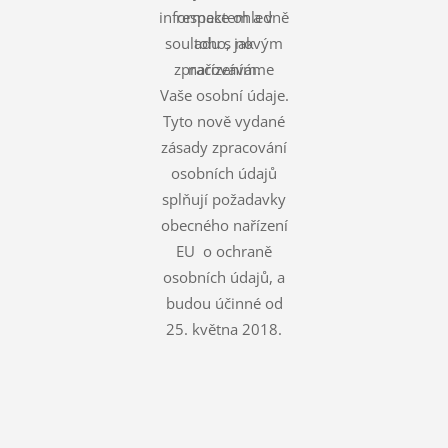
informace ohledně
respektem a v
souladu s novým
toho, jak
zpracováváme
nařízením.
Vaše osobní údaje.
Tyto nově vydané
zásady zpracování
osobních údajů
splňují požadavky
obecného nařízení
EU o ochraně
osobních údajů, a
budou účinné od
25. května 2018.