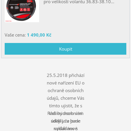
pro velikosti volantu 36.83-38.10...
Vaše cena:
1 490,00 Kč
25.5.2018 přichází
nové nařízení EU o
ochraně osobních
údajů, chceme Vás
tímto ujistit, že s
Rádi bychom vám
Vašimi osobními
údaji je a bude
sdělili, že jsme
nakládáno s
vydali nové