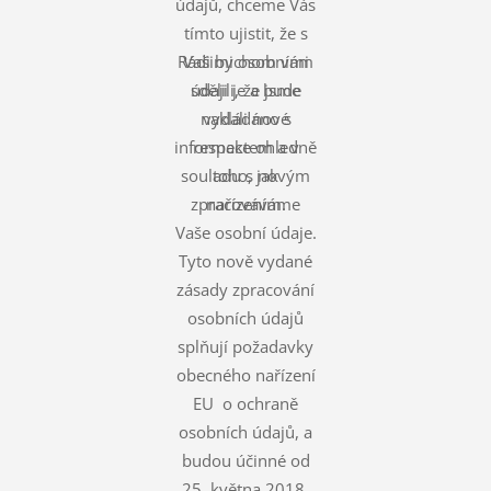
údajů, chceme Vás
tímto ujistit, že s
Rádi bychom vám
Vašimi osobními
údaji je a bude
sdělili, že jsme
nakládáno s
vydali nové
informace ohledně
respektem a v
souladu s novým
toho, jak
zpracováváme
nařízením.
Vaše osobní údaje.
Tyto nově vydané
zásady zpracování
osobních údajů
splňují požadavky
obecného nařízení
EU o ochraně
osobních údajů, a
budou účinné od
25. května 2018.