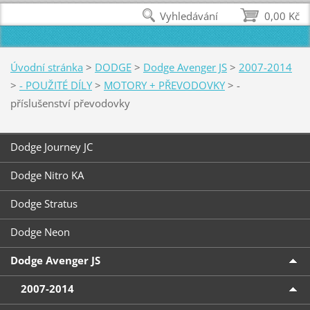
Vyhledávání
0,00 Kč
Úvodní stránka
>
DODGE
>
Dodge Avenger JS
>
2007-2014
>
- POUŽITÉ DÍLY
>
MOTORY + PŘEVODOVKY
>
-
příslušenství převodovky
Dodge Journey JC
Dodge Nitro KA
Dodge Stratus
Dodge Neon
Dodge Avenger JS
2007-2014