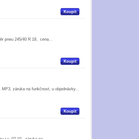
Koupit
ěr pneu 245/40 R 18, cena...
Koupit
, MP3, záruka na funkčnost, u objednávky...
Koupit
y r.v. 07-10, záruka na...