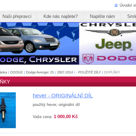
Úvodní s
Naši přepravci
Kde nás najdete?
Napište nám
Sml
ránka
|
DODGE
|
Dodge Avenger JS
|
2007-2014
|
- POUŽITÉ DÍLY
|
DOPLŇKY
ŇKY
hever - ORIGINÁLNÍ DÍL
použitý hever, originální díl
1 000,00 Kč
Vaše cena: