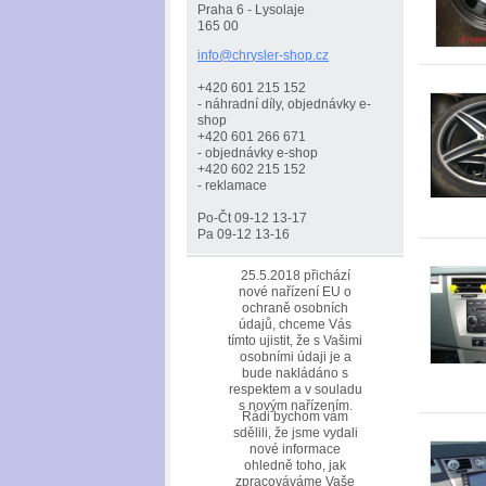
Praha 6 - Lysolaje
165 00
info@chr
ysler-sh
op.cz
+420 601 215 152
- náhradní díly, objednávky e-
shop
+420 601 266 671
- objednávky e-shop
+420 602 215 152
- reklamace
Po-Čt 09-12 13-17
Pa 09-12 13-16
25.5.2018 přichází
nové nařízení EU o
ochraně osobních
údajů, chceme Vás
tímto ujistit, že s Vašimi
osobními údaji je a
bude nakládáno s
respektem a v souladu
s novým nařízením.
Rádi bychom vám
sdělili, že jsme vydali
nové informace
ohledně toho, jak
zpracováváme Vaše