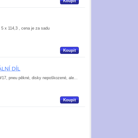
Koupit
 5 x 114,3 , cena je za sadu
Koupit
ÁLNÍ DÍL
0/17, pneu pěkné, disky nepoškozené, ale...
Koupit