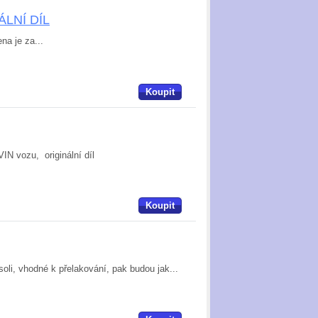
NÁLNÍ DÍL
na je za...
Koupit
IN vozu, originální díl
Koupit
oli, vhodné k přelakování, pak budou jak...