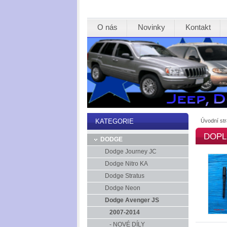
O nás
Novinky
Kontakt
Úvodní st
KATEGORIE
DOPL
DODGE
Dodge Journey JC
Dodge Nitro KA
Dodge Stratus
Dodge Neon
Dodge Avenger JS
2007-2014
- NOVÉ DÍLY