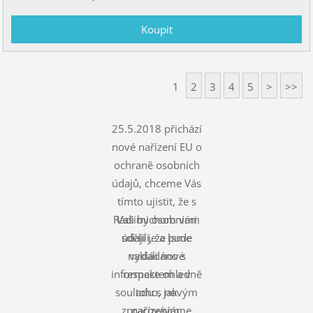
1
2
3
4
5
>
>>
25.5.2018 přichází
nové nařízení EU o
ochraně osobních
údajů, chceme Vás
tímto ujistit, že s
Rádi bychom vám
Vašimi osobními
údaji je a bude
sdělili, že jsme
nakládáno s
vydali nové
informace ohledně
respektem a v
souladu s novým
toho, jak
zpracováváme
nařízením.