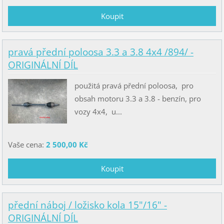
pravá přední poloosa 3.3 a 3.8 4x4 /894/ -
ORIGINÁLNÍ DÍL
použitá pravá přední poloosa, pro
obsah motoru 3.3 a 3.8 - benzín, pro
vozy 4x4, u...
Vaše cena:
2 500,00 Kč
přední náboj / ložisko kola 15"/16" -
ORIGINÁLNÍ DÍL