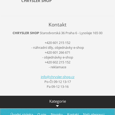
CHRYSLER SHOP
Kontakt
CHRYSLER SHOP
Starodvorská 36
Praha 6 - Lysolaje
165 00
+420 601 215 152
- náhradní díly, objednávky e-shop
+420 601 266 671
- objednávky e-shop
+420 602 215 152
- reklamace
info@chr
ysler-sh
op.cz
Po-Čt 09-12 13-17
Pa 09-12 13-16
Kategorie
Úvodní stránka
O nás
Novinky
Kontakt
Naši přepravci