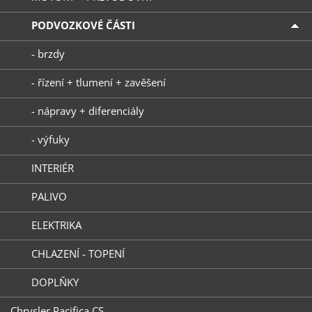
PODVOZKOVÉ ČÁSTI
- brzdy
- řízení + tlumení + zavěšení
- nápravy + diferenciály
- výfuky
INTERIÉR
PALIVO
ELEKTRIKA
CHLAZENÍ - TOPENÍ
DOPLŇKY
Chrysler Pacifica CS