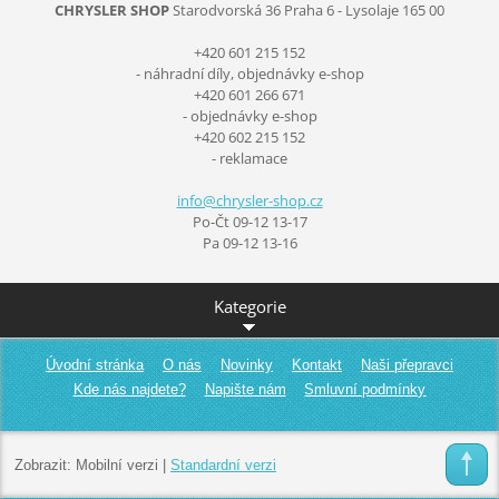
CHRYSLER SHOP
Starodvorská 36
Praha 6 - Lysolaje
165 00
+420 601 215 152
- náhradní díly, objednávky e-shop
+420 601 266 671
- objednávky e-shop
+420 602 215 152
- reklamace
info@chr
ysler-sh
op.cz
Po-Čt 09-12 13-17
Pa 09-12 13-16
Kategorie
Úvodní stránka
O nás
Novinky
Kontakt
Naši přepravci
Kde nás najdete?
Napište nám
Smluvní podmínky
Zobrazit:
Mobilní verzi
|
Standardní verzi