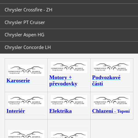
Chrysler Crossfire - ZH
Chrysler PT Cruiser
Chrysler Aspen HG
Chrysler Concorde LH
Motory +
Podvozkové
Karoserie
převodovky
části
Interiér
Elektrika
Chlazení
-
Topení