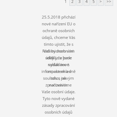
1
2
3
4
5
>
>>
25.5.2018 přichází
nové nařízení EU o
ochraně osobních
údajů, chceme Vás
tímto ujistit, že s
Rádi bychom vám
Vašimi osobními
údaji je a bude
sdělili, že jsme
nakládáno s
vydali nové
informace ohledně
respektem a v
souladu s novým
toho, jak
zpracováváme
nařízením.
Vaše osobní údaje.
Tyto nově vydané
zásady zpracování
osobních údajů