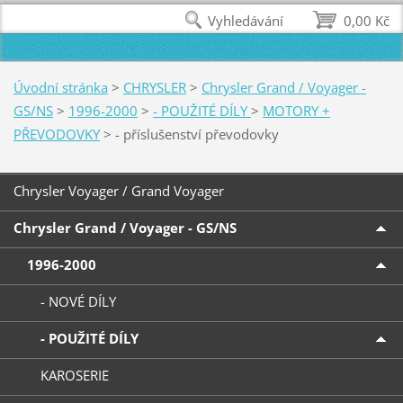
Vyhledávání
0,00 Kč
Úvodní stránka
>
CHRYSLER
>
Chrysler Grand / Voyager -
GS/NS
>
1996-2000
>
- POUŽITÉ DÍLY
>
MOTORY +
PŘEVODOVKY
>
- příslušenství převodovky
Chrysler Voyager / Grand Voyager
Chrysler Grand / Voyager - GS/NS
1996-2000
- NOVÉ DÍLY
- POUŽITÉ DÍLY
KAROSERIE