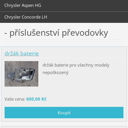
Chrysler Aspen HG
Chrysler Concorde LH
- příslušenství převodovky
držák baterie
držák baterie pro všechny modely
nepoškozený
Vaše cena:
600,00 Kč