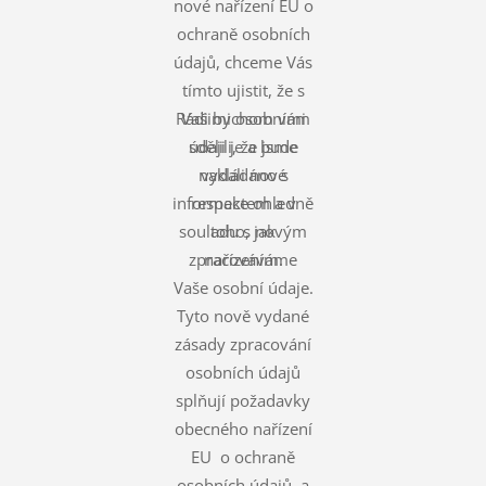
nové nařízení EU o
ochraně osobních
údajů, chceme Vás
tímto ujistit, že s
Rádi bychom vám
Vašimi osobními
údaji je a bude
sdělili, že jsme
nakládáno s
vydali nové
informace ohledně
respektem a v
souladu s novým
toho, jak
zpracováváme
nařízením.
Vaše osobní údaje.
Tyto nově vydané
zásady zpracování
osobních údajů
splňují požadavky
obecného nařízení
EU o ochraně
osobních údajů, a