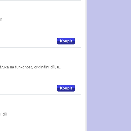
díl
Koupit
uka na funkčnost, originální díl, u...
Koupit
í díl