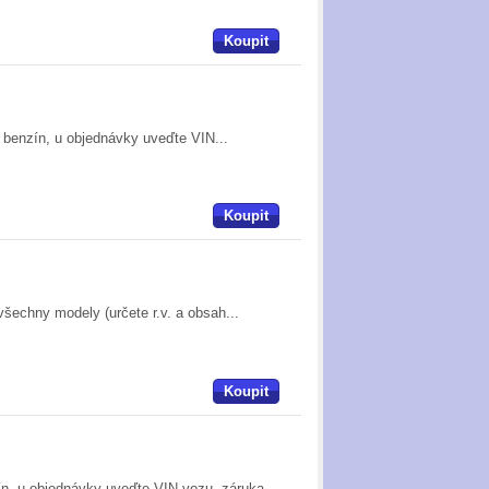
Koupit
4 benzín, u objednávky uveďte VIN...
Koupit
všechny modely (určete r.v. a obsah...
Koupit
zín, u objednávky uveďte VIN vozu, záruka...