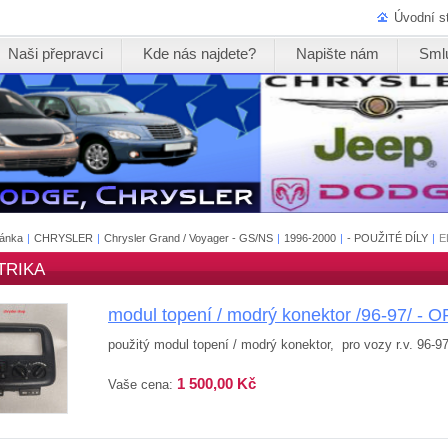
Úvodní s
Naši přepravci
Kde nás najdete?
Napište nám
Sml
ránka
|
CHRYSLER
|
Chrysler Grand / Voyager - GS/NS
|
1996-2000
|
- POUŽITÉ DÍLY
|
E
TRIKA
modul topení / modrý konektor /96-97/ - 
použitý modul topení / modrý konektor, pro vozy r.v. 96-9
1 500,00 Kč
Vaše cena: