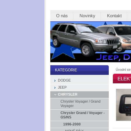
O nás
Novinky
Kontakt
Úvodní st
KATEGORIE
ELEK
DODGE
JEEP
CHRYSLER
Chrysler Voyager / Grand
Voyager
Chrysler Grand / Voyager -
GS/NS
1996-2000