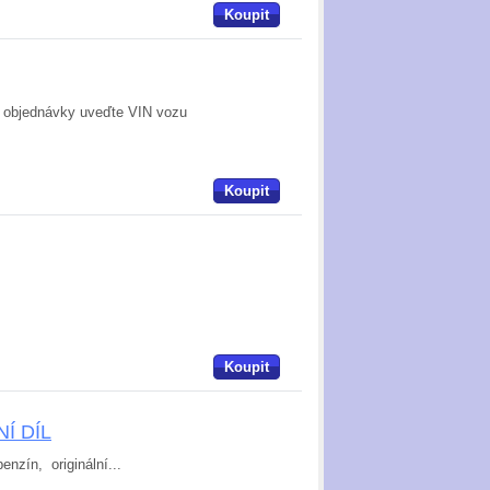
Koupit
 u objednávky uveďte VIN vozu
Koupit
Koupit
NÍ DÍL
nzín, originální...