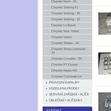
Chrysler Neon - PL
Chrysler Sebring FJ
Chrysler Sebring - JR
Chrysler Sebring - JS
Chrysler Le Baron
Chrysler New Yorker
Chrysler Vision
Chrysler Stratus - JA
Chrysler Stratus kabriolet -
JX
Chrysler Crossfire - ZH
Chrysler PT Cruiser
Chrysler Aspen HG
Chrysler Concorde LH
PROVOZNÍ KAPALINY
VOZIDLA NA PRODEJ
SERVISNÍ ZAŘÍZENÍ + KLÍČE
OBLEČENÍ + KLÍČENKY
KONTAKT