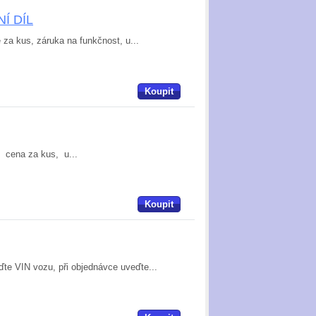
NÍ DÍL
e za kus, záruka na funkčnost, u...
Koupit
, cena za kus, u...
Koupit
te VIN vozu, při objednávce uveďte...