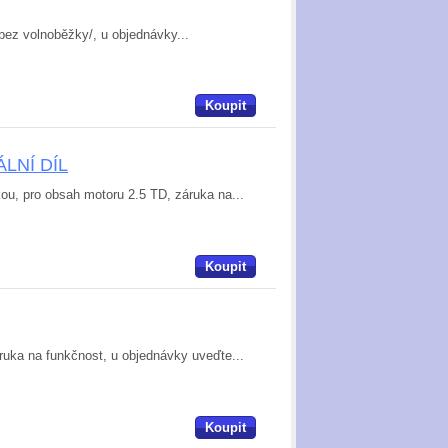
/bez volnoběžky/, u objednávky...
Koupit
ÁLNÍ DÍL
ou, pro obsah motoru 2.5 TD, záruka na...
Koupit
záruka na funkčnost, u objednávky uveďte...
Koupit