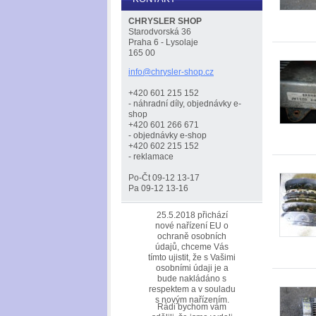
CHRYSLER SHOP
Starodvorská 36
Praha 6 - Lysolaje
165 00
info@chr
ysler-sh
op.cz
+420 601 215 152
- náhradní díly, objednávky e-
shop
+420 601 266 671
- objednávky e-shop
+420 602 215 152
- reklamace
Po-Čt 09-12 13-17
Pa 09-12 13-16
25.5.2018 přichází
nové nařízení EU o
ochraně osobních
údajů, chceme Vás
tímto ujistit, že s Vašimi
osobními údaji je a
bude nakládáno s
respektem a v souladu
s novým nařízením.
Rádi bychom vám