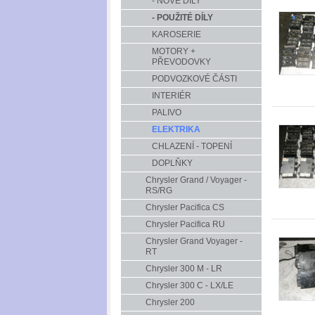
- NOVÉ DÍLY
- POUŽITÉ DÍLY
KAROSERIE
MOTORY +
PŘEVODOVKY
PODVOZKOVÉ ČÁSTI
INTERIÉR
PALIVO
ELEKTRIKA
CHLAZENÍ - TOPENÍ
DOPLŇKY
Chrysler Grand / Voyager -
RS/RG
Chrysler Pacifica CS
Chrysler Pacifica RU
Chrysler Grand Voyager -
RT
Chrysler 300 M - LR
Chrysler 300 C - LX/LE
Chrysler 200