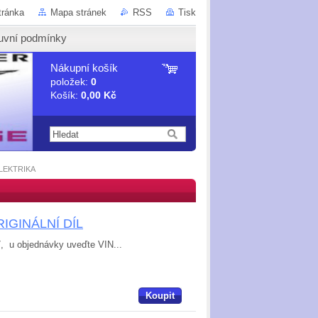
tránka
Mapa stránek
RSS
Tisk
uvní podmínky
Nákupní košík
položek:
0
Košík:
0,00 Kč
LEKTRIKA
ORIGINÁLNÍ DÍL
7, u objednávky uveďte VIN...
Koupit