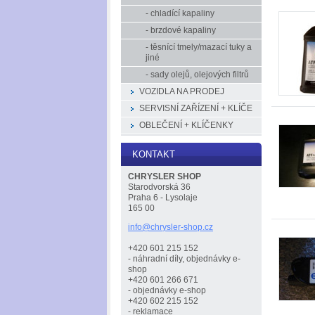
- chladící kapaliny
- brzdové kapaliny
- těsnící tmely/mazací tuky a
jiné
- sady olejů, olejových filtrů
VOZIDLA NA PRODEJ
SERVISNÍ ZAŘÍZENÍ + KLÍČE
OBLEČENÍ + KLÍČENKY
KONTAKT
CHRYSLER SHOP
Starodvorská 36
Praha 6 - Lysolaje
165 00
info@chr
ysler-sh
op.cz
+420 601 215 152
- náhradní díly, objednávky e-
shop
+420 601 266 671
- objednávky e-shop
+420 602 215 152
- reklamace