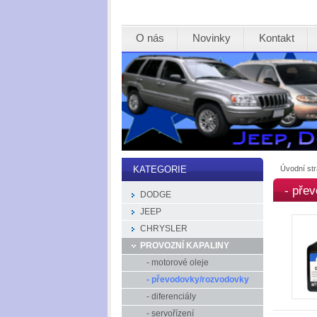
O nás
Novinky
Kontakt
Úvodní st
KATEGORIE
- pře
DODGE
JEEP
CHRYSLER
PROVOZNÍ KAPALINY
- motorové oleje
- převodovky/rozvodovky
- diferenciály
- servořízení