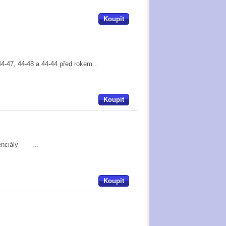
Koupit
44-47, 44-48 a 44-44 před rokem...
Koupit
erenciály ...
Koupit
ciály -...