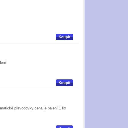
Koupit
lení
Koupit
atické převodovky cena je balení 1 litr