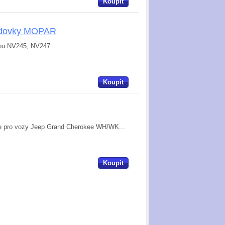
Koupit
vodovky MOPAR
typu NV245, NV247...
Koupit
uze pro vozy Jeep Grand Cherokee WH/WK...
Koupit