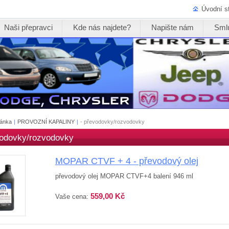
Úvodní s
Naši přepravci
Kde nás najdete?
Napište nám
Sml
ránka
|
PROVOZNÍ KAPALINY
|
- převodovky/rozvodovky
vodovky/rozvodovky
MOPAR CTVF + 4 - převodový olej
převodový olej MOPAR CTVF+4 balení 946 ml
559,00 Kč
Vaše cena: