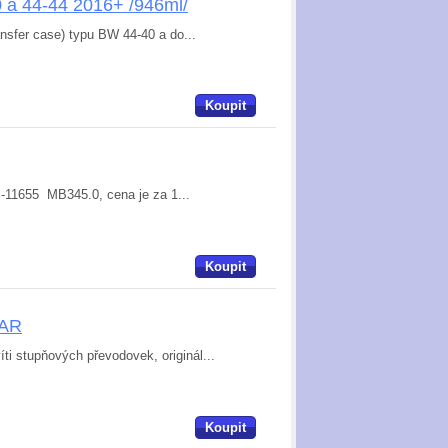
 a 44-44 2016+ /946ml/
nsfer case) typu BW 44-40 a do...
Koupit
MS-11655 MB345.0, cena je za 1...
Koupit
PAR
ti stupňových převodovek, originál...
Koupit