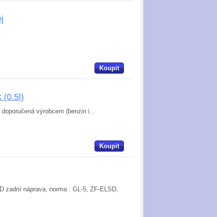
j
Koupit
(0.5l)
 doporučená výrobcem (benzin i...
Koupit
LSD zadní náprava, norma : GL-5, ZF-ELSD,