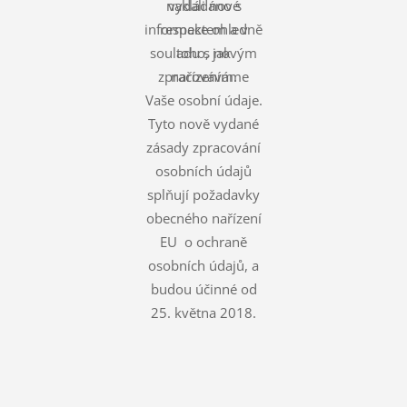
nakládáno s
vydali nové
informace ohledně
respektem a v
souladu s novým
toho, jak
zpracováváme
nařízením.
Vaše osobní údaje.
Tyto nově vydané
zásady zpracování
osobních údajů
splňují požadavky
obecného nařízení
EU o ochraně
osobních údajů, a
budou účinné od
25. května 2018.