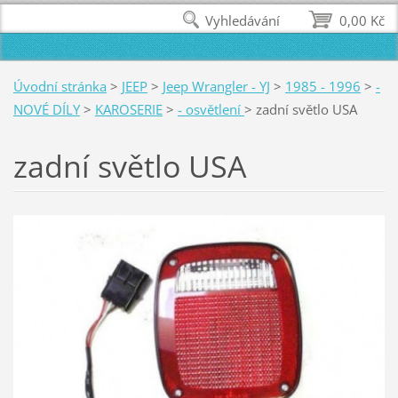
Vyhledávání
0,00 Kč
Úvodní stránka
>
JEEP
>
Jeep Wrangler - YJ
>
1985 - 1996
>
-
NOVÉ DÍLY
>
KAROSERIE
>
- osvětlení
>
zadní světlo USA
zadní světlo USA