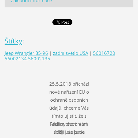
Základní informace
Štítky
:
Jeep Wrangler 85-96
|
zadní světlo USA
|
56016720
56002134 56002135
25.5.2018 přichází
nové nařízení EU o
ochraně osobních
údajů, chceme Vás
tímto ujistit, že s
Rádi bychom vám
Vašimi osobními
údaji je a bude
sdělili, že jsme