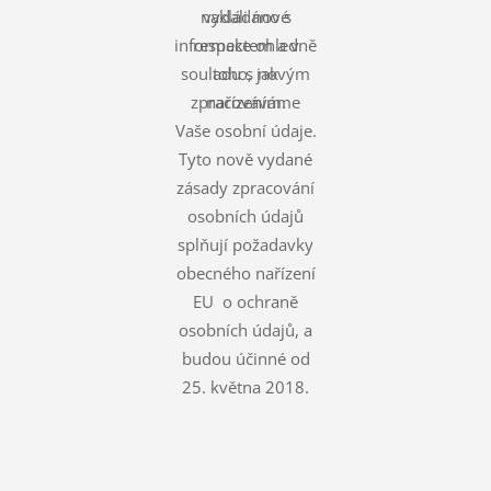
nakládáno s
vydali nové
informace ohledně
respektem a v
souladu s novým
toho, jak
zpracováváme
nařízením.
Vaše osobní údaje.
Tyto nově vydané
zásady zpracování
osobních údajů
splňují požadavky
obecného nařízení
EU o ochraně
osobních údajů, a
budou účinné od
25. května 2018.