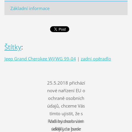
Základní informace
Štítky
:
Jeep Grand Cherokee WJ/WG 99-04
|
zadní opěradlo
25.5.2018 přichází
nové nařízení EU o
ochraně osobních
údajů, chceme Vás
tímto ujistit, že s
Rádi bychom vám
Vašimi osobními
údaji je a bude
sdělili, že jsme