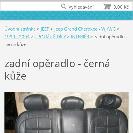
Vyhledávání
0,00 Kč
Úvodní stránka
>
JEEP
>
Jeep Grand Cherokee - WJ/WG
>
1999 - 2004
>
- POUŽITÉ DÍLY
>
INTERIÉR
>
zadní opěradlo -
černá kůže
zadní opěradlo - černá
kůže