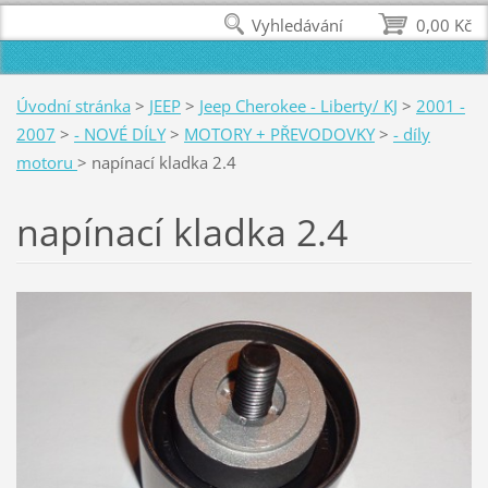
Vyhledávání
0,00 Kč
Úvodní stránka
>
JEEP
>
Jeep Cherokee - Liberty/ KJ
>
2001 -
2007
>
- NOVÉ DÍLY
>
MOTORY + PŘEVODOVKY
>
- díly
motoru
>
napínací kladka 2.4
napínací kladka 2.4