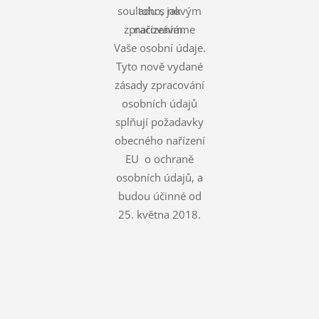
souladu s novým
toho, jak
zpracováváme
nařízením.
Vaše osobní údaje.
Tyto nově vydané
zásady zpracování
osobních údajů
splňují požadavky
obecného nařízení
EU o ochraně
osobních údajů, a
budou účinné od
25. května 2018.