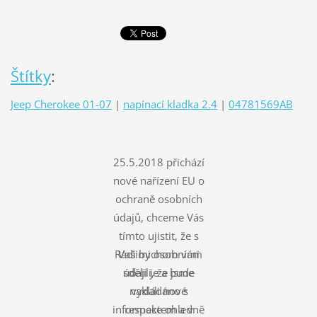
Štítky
:
Jeep Cherokee 01-07
|
napínací kladka 2.4
|
04781569AB
25.5.2018 přichází
nové nařízení EU o
ochraně osobních
údajů, chceme Vás
tímto ujistit, že s
Rádi bychom vám
Vašimi osobními
údaji je a bude
sdělili, že jsme
nakládáno s
vydali nové
informace ohledně
respektem a v