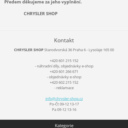
Předem děkujeme za jeho vyplnění.
CHRYSLER SHOP
Kontakt
CHRYSLER SHOP
Starodvorská 36
Praha 6 - Lysolaje
165 00
+420 601 215 152
- náhradní díly, objednávky e-shop
+420 601 266 671
- objednávky e-shop
+420 602 215 152
- reklamace
info@chr
ysler-sh
op.cz
Po-Čt 09-12 13-17
Pa 09-12 13-16
Kategorie