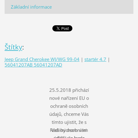
Základní informace
Štítky
:
Jeep Grand Cherokee WJ/WG 99-04
|
startér 4.7
|
56041207AB 56041207AD
25.5.2018 přichází
nové nařízení EU o
ochraně osobních
údajů, chceme Vás
tímto ujistit, že s
Rádi bychom vám
Vašimi osobními
údaji je a bude
sdělili, že jsme