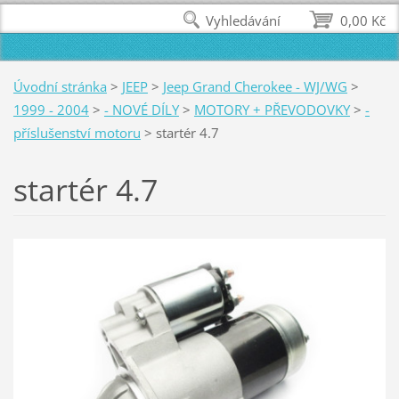
Vyhledávání
0,00 Kč
Úvodní stránka
>
JEEP
>
Jeep Grand Cherokee - WJ/WG
>
1999 - 2004
>
- NOVÉ DÍLY
>
MOTORY + PŘEVODOVKY
>
-
příslušenství motoru
>
startér 4.7
startér 4.7