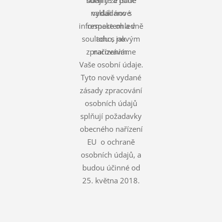
nakládáno s
vydali nové
informace ohledně
respektem a v
souladu s novým
toho, jak
zpracováváme
nařízením.
Vaše osobní údaje.
Tyto nově vydané
zásady zpracování
osobních údajů
splňují požadavky
obecného nařízení
EU o ochraně
osobních údajů, a
budou účinné od
25. května 2018.