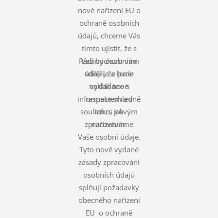
nové nařízení EU o
ochraně osobních
údajů, chceme Vás
tímto ujistit, že s
Rádi bychom vám
Vašimi osobními
údaji je a bude
sdělili, že jsme
nakládáno s
vydali nové
informace ohledně
respektem a v
souladu s novým
toho, jak
zpracováváme
nařízením.
Vaše osobní údaje.
Tyto nově vydané
zásady zpracování
osobních údajů
splňují požadavky
obecného nařízení
EU o ochraně