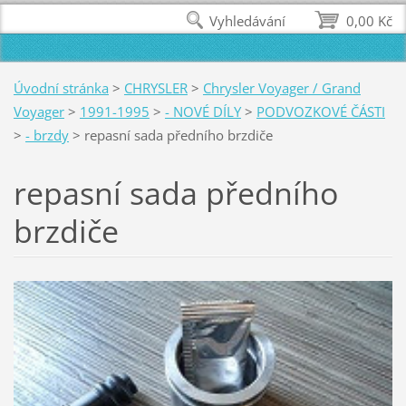
Vyhledávání
0,00 Kč
Úvodní stránka
>
CHRYSLER
>
Chrysler Voyager / Grand
Voyager
>
1991-1995
>
- NOVÉ DÍLY
>
PODVOZKOVÉ ČÁSTI
>
- brzdy
>
repasní sada předního brzdiče
repasní sada předního
brzdiče